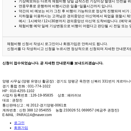
기상예보와는 다르게 체험비행 당일 급작스런 기상이상 발생시 안전을 위
연중무휴로 운행하며 비행시간은 일출~일몰시간까지 입니다.
약간의 비 예보는 비가 그친 후 비행이 가능하므로 정상적 진행되며 비가
지하철을 이용하시는 고객님은 경의중앙선 아신역에서 픽업을 원할시 체
예시 : 1시예약 / 12시30분까지 경의중앙선 아신역 도착바랍니다. (예약
체험비행 예약 일에 기상변동으로 비행이 어렵다고 판단될 시 전일 또는 
체험비행 신청서 작성시 로그인이나 회원가입은 안하셔도 됩니다.
신청서를 다 작성하시고 신청을 누르시면 정상적으로 신청되며 자세한 안내문자를
신청이 접수되었습니다. 곧 자세한 안내문자를 보내드리겠습니다.
양평 사무실 (양평 유명산 활공장)
: 경기도 양평군 옥천면 신복리 331번지 게르마니
경기 통합 전화
: 031-774-1022
HP
: 010-4255-1102
사업자 등록번호
: 126-19-95835
상호
: 패러러브
대표
: 권창진
통신판매신고
: 제 2012-경기양평-0061호
계좌번호
: 신한 388 12 054055 농협 233026 51 069957 (예금주 권창진)
E-MAIL
: PARA114@naver.com
로그인
회원가입