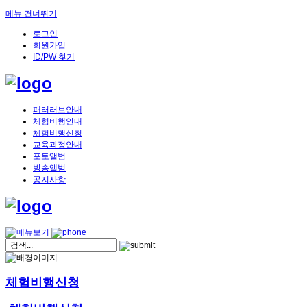
메뉴 건너뛰기
로그인
회원가입
ID/PW 찾기
패러러브안내
체험비행안내
체험비행신청
교육과정안내
포토앨범
방송앨범
공지사항
체험비행신청