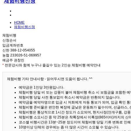
체험비행신청
HOME
체험비행신청
체험비행
신청순서
입금계좌번호
신한 388-12-054055
농협 233026-51-069957
예금주 권창진
*
전문강사와 함께 누구나 즐길수 있는 2인승 체험비행 예약안내
체험비행 기타 안내사항 - 읽어두시면 도움이 됩니다. ^^
예약금은 1인당 3만원입니다.
체험비행 당일 비 또는 강풍이 불어 체험비행 취소 시 보험금을 포함한 예약
체험비행 당일 사전 통보없이 취소시 예약금은 반환되지 않습니다.
예약금을 예약자명으로 입금 시 저희에게 자동 통보가 되며, 입금 확인 
체험비행 준비물은 편안한 복장에 굽낮은 운동화가 필수이며, 선글라스, 
체험비행은 통상적으로 1시간 정도가 소요되며, 현지사정(안개구름, 강풍,
체험비행 소요시간 중 약 25분은 착륙장에서 이륙장(865미터)까지의 
코스별 비행시간은 13분~25분 정도이며 체험비행 당일 기류 변화로 인
10명이상 단체의 경우에는 좀 더 많은 시간이 소요될 수 있습니다.