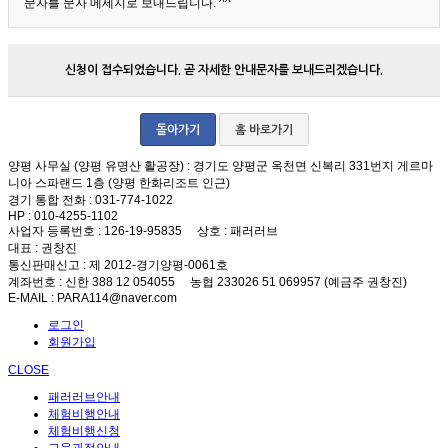
문자를 문자 메세지로 보내드립니다. ^^
신청이 접수되었습니다. 곧 자세한 안내문자를 보내드리겠습니다.
돌아가기
홈 바로가기
양평 사무실 (양평 유명산 활공장)
: 경기도 양평군 옥천면 신복리 331번지 게르마
니아 스파랜드 1층 (양평 한화리조트 인근)
경기 통합 전화
: 031-774-1022
HP
: 010-4255-1102
사업자 등록번호
: 126-19-95835
상호
: 패러러브
대표
: 권창진
통신판매신고
: 제 2012-경기양평-0061호
계좌번호
: 신한 388 12 054055 농협 233026 51 069957 (예금주 권창진)
E-MAIL
: PARA114@naver.com
로그인
회원가입
CLOSE
패러러브안내
체험비행안내
체험비행신청
교육과정안내