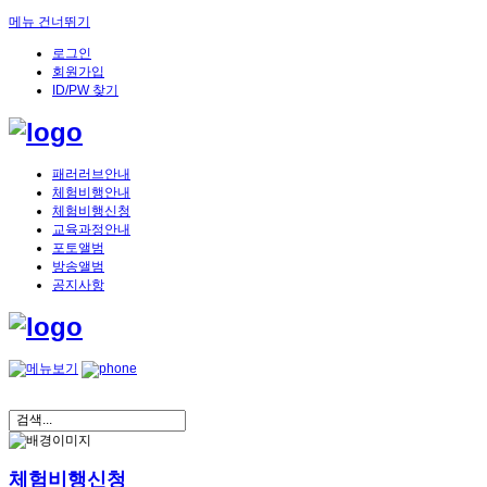
메뉴 건너뛰기
로그인
회원가입
ID/PW 찾기
패러러브안내
체험비행안내
체험비행신청
교육과정안내
포토앨범
방송앨범
공지사항
체험비행신청