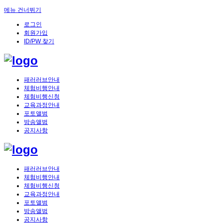
메뉴 건너뛰기
로그인
회원가입
ID/PW 찾기
패러러브안내
체험비행안내
체험비행신청
교육과정안내
포토앨범
방송앨범
공지사항
패러러브안내
체험비행안내
체험비행신청
교육과정안내
포토앨범
방송앨범
공지사항