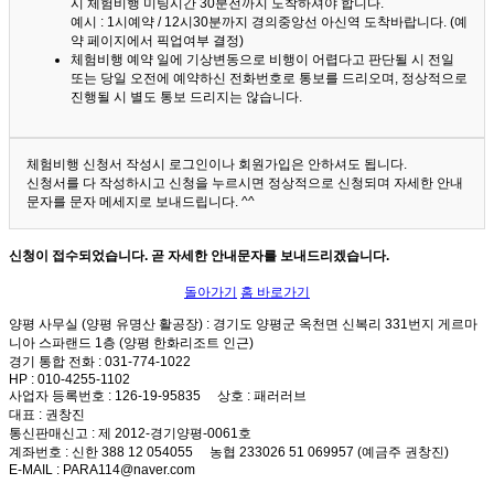
시 체험비행 미팅시간 30분전까지 도착하셔야 합니다.
예시 : 1시예약 / 12시30분까지 경의중앙선 아신역 도착바랍니다. (예
약 페이지에서 픽업여부 결정)
체험비행 예약 일에 기상변동으로 비행이 어렵다고 판단될 시 전일
또는 당일 오전에 예약하신 전화번호로 통보를 드리오며, 정상적으로
진행될 시 별도 통보 드리지는 않습니다.
체험비행 신청서 작성시 로그인이나 회원가입은 안하셔도 됩니다.
신청서를 다 작성하시고 신청을 누르시면 정상적으로 신청되며 자세한 안내
문자를 문자 메세지로 보내드립니다. ^^
신청이 접수되었습니다. 곧 자세한 안내문자를 보내드리겠습니다.
돌아가기
홈 바로가기
양평 사무실 (양평 유명산 활공장)
: 경기도 양평군 옥천면 신복리 331번지 게르마
니아 스파랜드 1층 (양평 한화리조트 인근)
경기 통합 전화
: 031-774-1022
HP
: 010-4255-1102
사업자 등록번호
: 126-19-95835
상호
: 패러러브
대표
: 권창진
통신판매신고
: 제 2012-경기양평-0061호
계좌번호
: 신한 388 12 054055 농협 233026 51 069957 (예금주 권창진)
E-MAIL
: PARA114@naver.com