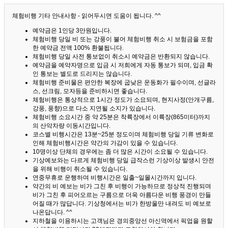
체험비행 기타 안내사항 - 읽어두시면 도움이 됩니다. ^^
예약금은 1인당 3만원입니다.
체험비행 당일 비 또는 강풍이 불어 체험비행 취소 시 보험금을 포함
한 예약금 전액 100% 환불됩니다.
체험비행 당일 사전 통보없이 취소시 예약금은 반환되지 않습니다.
예약금을 예약자명으로 입금 시 저희에게 자동 통보가 되며, 입금 확
인 통보는 별도로 드리지는 않습니다.
체험비행 준비물은 편안한 복장에 굽낮은 운동화가 필수이며, 선글라
스, 선크림, 모자등을 준비하시면 좋습니다.
체험비행은 통상적으로 1시간 정도가 소요되며, 현지사정(안개구름,
강풍, 풍향)으로 다소 지연될 소지가 있습니다.
체험비행 소요시간 중 약 25분은 착륙장에서 이륙장(865미터)까지
의 산악차량 이동시간입니다.
코스별 비행시간은 13분~25분 정도이며 체험비행 당일 기류 변화로
인해 체험비행시간은 약간의 가감이 있을 수 있습니다.
10명이상 단체의 경우에는 좀 더 많은 시간이 소요될 수 있습니다.
기상예보와는 다르게 체험비행 당일 급작스런 기상이상 발생시 안전
을 위해 비행이 취소될 수 있습니다.
연중무휴로 운행하며 비행시간은 일출~일몰시간까지 입니다.
약간의 비 예보는 비가 그친 후 비행이 가능하므로 정상적 진행되며
비가 그친 후 피어오르는 구름으로 더욱 아름다운 비행 풍경이 만들
어질 때가 많답니다.
기상청에서는 비가 한방울만 내려도 비 예보로
나온답니다. ^^
지하철을 이용하시는 고객님은 경의중앙선 아신역에서 픽업을 원할