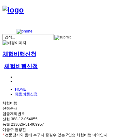
체험비행신청
체험비행신청
HOME
체험비행신청
체험비행
신청순서
입금계좌번호
신한 388-12-054055
농협 233026-51-069957
예금주 권창진
*
전문강사와 함께 누구나 즐길수 있는 2인승 체험비행 예약안내