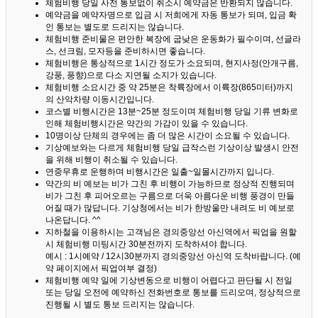
체험비행 당일 사전 통보없이 취소시 예약금은 반환되지 않습니다.
예약금을 예약자명으로 입금 시 저희에게 자동 통보가 되며, 입금 확
인 통보는 별도로 드리지는 않습니다.
체험비행 준비물은 편안한 복장에 굽낮은 운동화가 필수이며, 선글라
스, 선크림, 모자등을 준비하시면 좋습니다.
체험비행은 통상적으로 1시간 정도가 소요되며, 현지사정(안개구름,
강풍, 풍향)으로 다소 지연될 소지가 있습니다.
체험비행 소요시간 중 약 25분은 착륙장에서 이륙장(865미터)까지
의 산악차량 이동시간입니다.
코스별 비행시간은 13분~25분 정도이며 체험비행 당일 기류 변화로
인해 체험비행시간은 약간의 가감이 있을 수 있습니다.
10명이상 단체의 경우에는 좀 더 많은 시간이 소요될 수 있습니다.
기상예보와는 다르게 체험비행 당일 급작스런 기상이상 발생시 안전
을 위해 비행이 취소될 수 있습니다.
연중무휴로 운행하며 비행시간은 일출~일몰시간까지 입니다.
약간의 비 예보는 비가 그친 후 비행이 가능하므로 정상적 진행되며
비가 그친 후 피어오르는 구름으로 더욱 아름다운 비행 풍경이 만들
어질 때가 많답니다.
기상청에서는 비가 한방울만 내려도 비 예보로
나온답니다. ^^
지하철을 이용하시는 고객님은 경의중앙선 아신역에서 픽업을 원할
시 체험비행 미팅시간 30분전까지 도착하셔야 합니다.
예시 : 1시예약 / 12시30분까지 경의중앙선 아신역 도착바랍니다. (예
약 페이지에서 픽업여부 결정)
체험비행 예약 일에 기상변동으로 비행이 어렵다고 판단될 시 전일
또는 당일 오전에 예약하신 전화번호로 통보를 드리오며, 정상적으로
진행될 시 별도 통보 드리지는 않습니다.