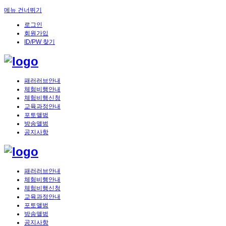
메뉴 건너뛰기
로그인
회원가입
ID/PW 찾기
패러러브안내
체험비행안내
체험비행신청
교육과정안내
포토앨범
방송앨범
공지사항
패러러브안내
체험비행안내
체험비행신청
교육과정안내
포토앨범
방송앨범
공지사항