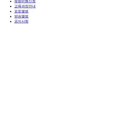
체험비행신청
교육과정안내
포토앨범
방송앨범
공지사항