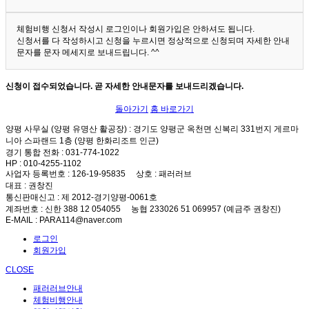
체험비행 신청서 작성시 로그인이나 회원가입은 안하셔도 됩니다.
신청서를 다 작성하시고 신청을 누르시면 정상적으로 신청되며 자세한 안내
문자를 문자 메세지로 보내드립니다. ^^
신청이 접수되었습니다. 곧 자세한 안내문자를 보내드리겠습니다.
돌아가기
홈 바로가기
양평 사무실 (양평 유명산 활공장)
: 경기도 양평군 옥천면 신복리 331번지 게르마
니아 스파랜드 1층 (양평 한화리조트 인근)
경기 통합 전화
: 031-774-1022
HP
: 010-4255-1102
사업자 등록번호
: 126-19-95835
상호
: 패러러브
대표
: 권창진
통신판매신고
: 제 2012-경기양평-0061호
계좌번호
: 신한 388 12 054055 농협 233026 51 069957 (예금주 권창진)
E-MAIL
: PARA114@naver.com
로그인
회원가입
CLOSE
패러러브안내
체험비행안내