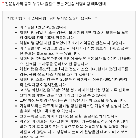
*
전문강사와 함께 누구나 즐길수 있는 2인승 체험비행 예약안내
체험비행 기타 안내사항 - 읽어두시면 도움이 됩니다. ^^
예약금은 1인당 3만원입니다.
체험비행 당일 비 또는 강풍이 불어 체험비행 취소 시 보험금을 포함
한 예약금 전액 100% 환불됩니다.
체험비행 당일 사전 통보없이 취소시 예약금은 반환되지 않습니다.
예약금을 예약자명으로 입금 시 저희에게 자동 통보가 되며, 입금 확
인 통보는 별도로 드리지는 않습니다.
체험비행 준비물은 편안한 복장에 굽낮은 운동화가 필수이며, 선글라
스, 선크림, 모자등을 준비하시면 좋습니다.
체험비행은 통상적으로 1시간 정도가 소요되며, 현지사정(안개구름,
강풍, 풍향)으로 다소 지연될 소지가 있습니다.
체험비행 소요시간 중 약 25분은 착륙장에서 이륙장(865미터)까지
의 산악차량 이동시간입니다.
코스별 비행시간은 13분~25분 정도이며 체험비행 당일 기류 변화로
인해 체험비행시간은 약간의 가감이 있을 수 있습니다.
10명이상 단체의 경우에는 좀 더 많은 시간이 소요될 수 있습니다.
기상예보와는 다르게 체험비행 당일 급작스런 기상이상 발생시 안전
을 위해 비행이 취소될 수 있습니다.
연중무휴로 운행하며 비행시간은 일출~일몰시간까지 입니다.
약간의 비 예보는 비가 그친 후 비행이 가능하므로 정상적 진행되며
비가 그친 후 피어오르는 구름으로 더욱 아름다운 비행 풍경이 만들
어질 때가 많답니다.
기상청에서는 비가 한방울만 내려도 비 예보로
나온답니다. ^^