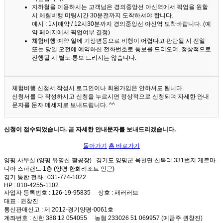
지하철을 이용하시는 고객님은 경의중앙선 아신역에서 픽업을 원할
시 체험비행 미팅시간 30분전까지 도착하셔야 합니다.
예시 : 1시예약 / 12시30분까지 경의중앙선 아신역 도착바랍니다. (예
약 페이지에서 픽업여부 결정)
체험비행 예약 일에 기상변동으로 비행이 어렵다고 판단될 시 전일
또는 당일 오전에 예약하신 전화번호로 통보를 드리오며, 정상적으로
진행될 시 별도 통보 드리지는 않습니다.
체험비행 신청서 작성시 로그인이나 회원가입은 안하셔도 됩니다.
신청서를 다 작성하시고 신청을 누르시면 정상적으로 신청되며 자세한 안내
문자를 문자 메세지로 보내드립니다. ^^
신청이 접수되었습니다. 곧 자세한 안내문자를 보내드리겠습니다.
돌아가기
홈 바로가기
양평 사무실 (양평 유명산 활공장)
: 경기도 양평군 옥천면 신복리 331번지 게르마
니아 스파랜드 1층 (양평 한화리조트 인근)
경기 통합 전화
: 031-774-1022
HP
: 010-4255-1102
사업자 등록번호
: 126-19-95835
상호
: 패러러브
대표
: 권창진
통신판매신고
: 제 2012-경기양평-0061호
계좌번호
: 신한 388 12 054055 농협 233026 51 069957 (예금주 권창진)