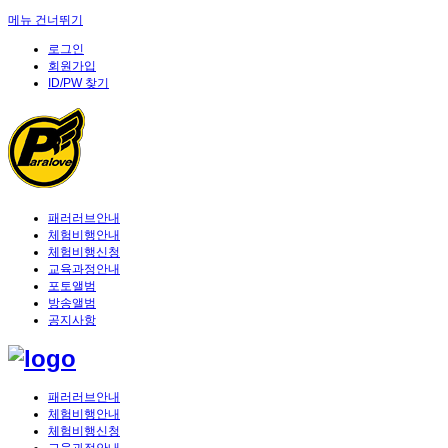
메뉴 건너뛰기
로그인
회원가입
ID/PW 찾기
패러러브안내
체험비행안내
체험비행신청
교육과정안내
포토앨범
방송앨범
공지사항
패러러브안내
체험비행안내
체험비행신청