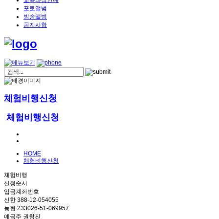
교육과정안내
포토앨범
방송앨범
공지사항
체험비행신청
체험비행신청
HOME
체험비행신청
체험비행
신청순서
입금계좌번호
신한 388-12-054055
농협 233026-51-069957
예금주 권창진