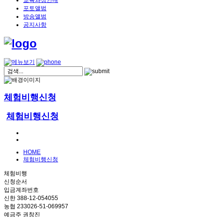
교육과정안내
포토앨범
방송앨범
공지사항
체험비행신청
체험비행신청
HOME
체험비행신청
체험비행
신청순서
입금계좌번호
신한 388-12-054055
농협 233026-51-069957
예금주 권창진