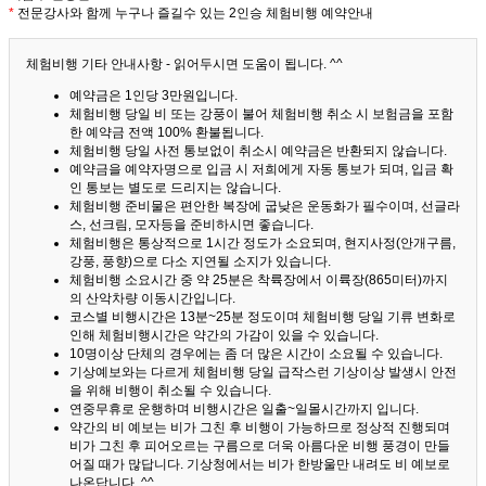
*
전문강사와 함께 누구나 즐길수 있는 2인승 체험비행 예약안내
체험비행 기타 안내사항 - 읽어두시면 도움이 됩니다. ^^
예약금은 1인당 3만원입니다.
체험비행 당일 비 또는 강풍이 불어 체험비행 취소 시 보험금을 포함
한 예약금 전액 100% 환불됩니다.
체험비행 당일 사전 통보없이 취소시 예약금은 반환되지 않습니다.
예약금을 예약자명으로 입금 시 저희에게 자동 통보가 되며, 입금 확
인 통보는 별도로 드리지는 않습니다.
체험비행 준비물은 편안한 복장에 굽낮은 운동화가 필수이며, 선글라
스, 선크림, 모자등을 준비하시면 좋습니다.
체험비행은 통상적으로 1시간 정도가 소요되며, 현지사정(안개구름,
강풍, 풍향)으로 다소 지연될 소지가 있습니다.
체험비행 소요시간 중 약 25분은 착륙장에서 이륙장(865미터)까지
의 산악차량 이동시간입니다.
코스별 비행시간은 13분~25분 정도이며 체험비행 당일 기류 변화로
인해 체험비행시간은 약간의 가감이 있을 수 있습니다.
10명이상 단체의 경우에는 좀 더 많은 시간이 소요될 수 있습니다.
기상예보와는 다르게 체험비행 당일 급작스런 기상이상 발생시 안전
을 위해 비행이 취소될 수 있습니다.
연중무휴로 운행하며 비행시간은 일출~일몰시간까지 입니다.
약간의 비 예보는 비가 그친 후 비행이 가능하므로 정상적 진행되며
비가 그친 후 피어오르는 구름으로 더욱 아름다운 비행 풍경이 만들
어질 때가 많답니다.
기상청에서는 비가 한방울만 내려도 비 예보로
나온답니다. ^^