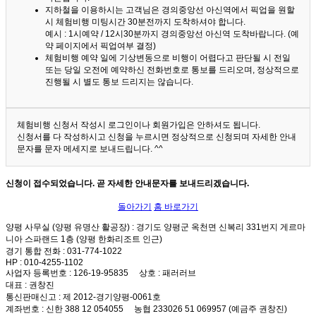
지하철을 이용하시는 고객님은 경의중앙선 아신역에서 픽업을 원할
시 체험비행 미팅시간 30분전까지 도착하셔야 합니다.
예시 : 1시예약 / 12시30분까지 경의중앙선 아신역 도착바랍니다. (예
약 페이지에서 픽업여부 결정)
체험비행 예약 일에 기상변동으로 비행이 어렵다고 판단될 시 전일
또는 당일 오전에 예약하신 전화번호로 통보를 드리오며, 정상적으로
진행될 시 별도 통보 드리지는 않습니다.
체험비행 신청서 작성시 로그인이나 회원가입은 안하셔도 됩니다.
신청서를 다 작성하시고 신청을 누르시면 정상적으로 신청되며 자세한 안내
문자를 문자 메세지로 보내드립니다. ^^
신청이 접수되었습니다. 곧 자세한 안내문자를 보내드리겠습니다.
돌아가기
홈 바로가기
양평 사무실 (양평 유명산 활공장)
: 경기도 양평군 옥천면 신복리 331번지 게르마
니아 스파랜드 1층 (양평 한화리조트 인근)
경기 통합 전화
: 031-774-1022
HP
: 010-4255-1102
사업자 등록번호
: 126-19-95835
상호
: 패러러브
대표
: 권창진
통신판매신고
: 제 2012-경기양평-0061호
계좌번호
: 신한 388 12 054055 농협 233026 51 069957 (예금주 권창진)