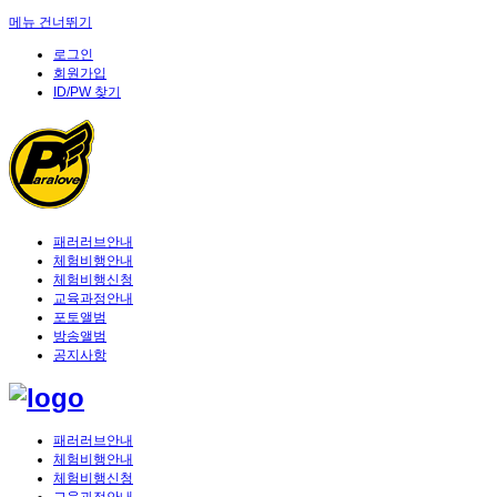
메뉴 건너뛰기
로그인
회원가입
ID/PW 찾기
패러러브안내
체험비행안내
체험비행신청
교육과정안내
포토앨범
방송앨범
공지사항
패러러브안내
체험비행안내
체험비행신청