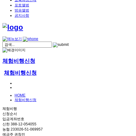
교육과정안내
포토앨범
방송앨범
공지사항
체험비행신청
체험비행신청
HOME
체험비행신청
체험비행
신청순서
입금계좌번호
신한 388-12-054055
농협 233026-51-069957
예금주 권창진