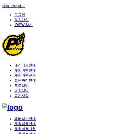
메뉴 건너뛰기
로그인
회원가입
ID/PW 찾기
패러러브안내
체험비행안내
체험비행신청
교육과정안내
포토앨범
방송앨범
공지사항
패러러브안내
체험비행안내
체험비행신청