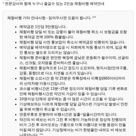
*
전문강사와 함께 누구나 즐길수 있는 2인승 체험비행 예약안내
체험비행 기타 안내사항 - 읽어두시면 도움이 됩니다. ^^
예약금은 1인당 3만원입니다.
체험비행 당일 비 또는 강풍이 불어 체험비행 취소 시 보험금을 포함
한 예약금 전액 100% 환불됩니다.
체험비행 당일 사전 통보없이 취소시 예약금은 반환되지 않습니다.
예약금을 예약자명으로 입금 시 저희에게 자동 통보가 되며, 입금 확
인 통보는 별도로 드리지는 않습니다.
체험비행 준비물은 편안한 복장에 굽낮은 운동화가 필수이며, 선글라
스, 선크림, 모자등을 준비하시면 좋습니다.
체험비행은 통상적으로 1시간 정도가 소요되며, 현지사정(안개구름,
강풍, 풍향)으로 다소 지연될 소지가 있습니다.
체험비행 소요시간 중 약 25분은 착륙장에서 이륙장(865미터)까지
의 산악차량 이동시간입니다.
코스별 비행시간은 13분~25분 정도이며 체험비행 당일 기류 변화로
인해 체험비행시간은 약간의 가감이 있을 수 있습니다.
10명이상 단체의 경우에는 좀 더 많은 시간이 소요될 수 있습니다.
기상예보와는 다르게 체험비행 당일 급작스런 기상이상 발생시 안전
을 위해 비행이 취소될 수 있습니다.
연중무휴로 운행하며 비행시간은 일출~일몰시간까지 입니다.
약간의 비 예보는 비가 그친 후 비행이 가능하므로 정상적 진행되며
비가 그친 후 피어오르는 구름으로 더욱 아름다운 비행 풍경이 만들
어질 때가 많답니다.
기상청에서는 비가 한방울만 내려도 비 예보로
나온답니다. ^^