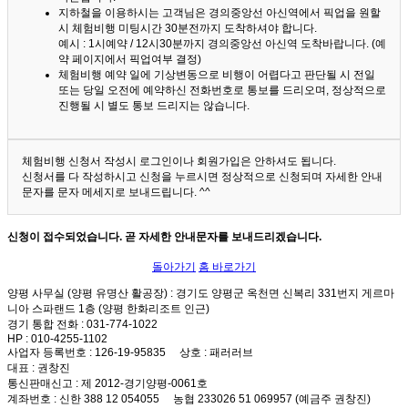
지하철을 이용하시는 고객님은 경의중앙선 아신역에서 픽업을 원할
시 체험비행 미팅시간 30분전까지 도착하셔야 합니다.
예시 : 1시예약 / 12시30분까지 경의중앙선 아신역 도착바랍니다. (예
약 페이지에서 픽업여부 결정)
체험비행 예약 일에 기상변동으로 비행이 어렵다고 판단될 시 전일
또는 당일 오전에 예약하신 전화번호로 통보를 드리오며, 정상적으로
진행될 시 별도 통보 드리지는 않습니다.
체험비행 신청서 작성시 로그인이나 회원가입은 안하셔도 됩니다.
신청서를 다 작성하시고 신청을 누르시면 정상적으로 신청되며 자세한 안내
문자를 문자 메세지로 보내드립니다. ^^
신청이 접수되었습니다. 곧 자세한 안내문자를 보내드리겠습니다.
돌아가기
홈 바로가기
양평 사무실 (양평 유명산 활공장)
: 경기도 양평군 옥천면 신복리 331번지 게르마
니아 스파랜드 1층 (양평 한화리조트 인근)
경기 통합 전화
: 031-774-1022
HP
: 010-4255-1102
사업자 등록번호
: 126-19-95835
상호
: 패러러브
대표
: 권창진
통신판매신고
: 제 2012-경기양평-0061호
계좌번호
: 신한 388 12 054055 농협 233026 51 069957 (예금주 권창진)