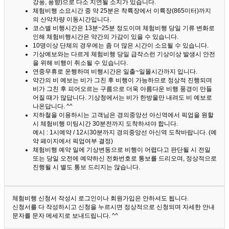
강풍, 풍향)으로 다소 지연될 소지가 있습니다.
체험비행 소요시간 중 약 25분은 착륙장에서 이륙장(865미터)까지
의 산악차량 이동시간입니다.
코스별 비행시간은 13분~25분 정도이며 체험비행 당일 기류 변화로
인해 체험비행시간은 약간의 가감이 있을 수 있습니다.
10명이상 단체의 경우에는 좀 더 많은 시간이 소요될 수 있습니다.
기상예보와는 다르게 체험비행 당일 급작스런 기상이상 발생시 안전
을 위해 비행이 취소될 수 있습니다.
연중무휴로 운행하며 비행시간은 일출~일몰시간까지 입니다.
약간의 비 예보는 비가 그친 후 비행이 가능하므로 정상적 진행되며
비가 그친 후 피어오르는 구름으로 더욱 아름다운 비행 풍경이 만들
어질 때가 많답니다.
기상청에서는 비가 한방울만 내려도 비 예보로
나온답니다. ^^
지하철을 이용하시는 고객님은 경의중앙선 아신역에서 픽업을 원할
시 체험비행 미팅시간 30분전까지 도착하셔야 합니다.
예시 : 1시예약 / 12시30분까지 경의중앙선 아신역 도착바랍니다. (예
약 페이지에서 픽업여부 결정)
체험비행 예약 일에 기상변동으로 비행이 어렵다고 판단될 시 전일
또는 당일 오전에 예약하신 전화번호로 통보를 드리오며, 정상적으로
진행될 시 별도 통보 드리지는 않습니다.
체험비행 신청서 작성시 로그인이나 회원가입은 안하셔도 됩니다.
신청서를 다 작성하시고 신청을 누르시면 정상적으로 신청되며 자세한 안내
문자를 문자 메세지로 보내드립니다. ^^