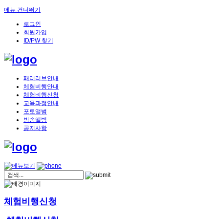
메뉴 건너뛰기
로그인
회원가입
ID/PW 찾기
패러러브안내
체험비행안내
체험비행신청
교육과정안내
포토앨범
방송앨범
공지사항
체험비행신청