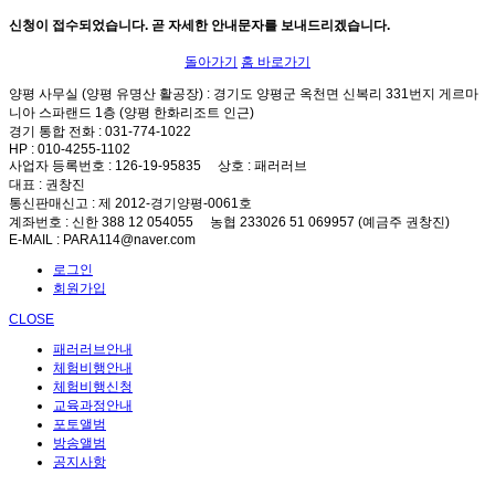
신청이 접수되었습니다. 곧 자세한 안내문자를 보내드리겠습니다.
돌아가기
홈 바로가기
양평 사무실 (양평 유명산 활공장)
: 경기도 양평군 옥천면 신복리 331번지 게르마
니아 스파랜드 1층 (양평 한화리조트 인근)
경기 통합 전화
: 031-774-1022
HP
: 010-4255-1102
사업자 등록번호
: 126-19-95835
상호
: 패러러브
대표
: 권창진
통신판매신고
: 제 2012-경기양평-0061호
계좌번호
: 신한 388 12 054055 농협 233026 51 069957 (예금주 권창진)
E-MAIL
: PARA114@naver.com
로그인
회원가입
CLOSE
패러러브안내
체험비행안내
체험비행신청
교육과정안내
포토앨범
방송앨범
공지사항