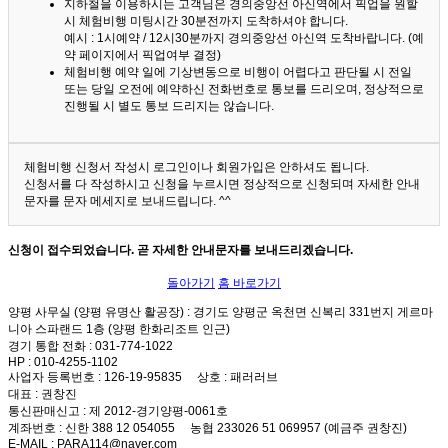
지하철을 이용하시는 고객님은 경의중앙선 아신역에서 픽업을 원할
시 체험비행 미팅시간 30분전까지 도착하셔야 합니다.
예시 : 1시예약 / 12시30분까지 경의중앙선 아신역 도착바랍니다. (예
약 페이지에서 픽업여부 결정)
체험비행 예약 일에 기상변동으로 비행이 어렵다고 판단될 시 전일
또는 당일 오전에 예약하신 전화번호로 통보를 드리오며, 정상적으로
진행될 시 별도 통보 드리지는 않습니다.
체험비행 신청서 작성시 로그인이나 회원가입은 안하셔도 됩니다.
신청서를 다 작성하시고 신청을 누르시면 정상적으로 신청되며 자세한 안내
문자를 문자 메세지로 보내드립니다. ^^
신청이 접수되었습니다. 곧 자세한 안내문자를 보내드리겠습니다.
돌아가기
홈 바로가기
양평 사무실 (양평 유명산 활공장)
: 경기도 양평군 옥천면 신복리 331번지 게르마
니아 스파랜드 1층 (양평 한화리조트 인근)
경기 통합 전화
: 031-774-1022
HP
: 010-4255-1102
사업자 등록번호
: 126-19-95835
상호
: 패러러브
대표
: 권창진
통신판매신고
: 제 2012-경기양평-0061호
계좌번호
: 신한 388 12 054055 농협 233026 51 069957 (예금주 권창진)
E-MAIL
: PARA114@naver.com