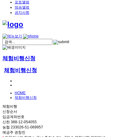
포토앨범
방송앨범
공지사항
체험비행신청
체험비행신청
HOME
체험비행신청
체험비행
신청순서
입금계좌번호
신한 388-12-054055
농협 233026-51-069957
예금주 권창진