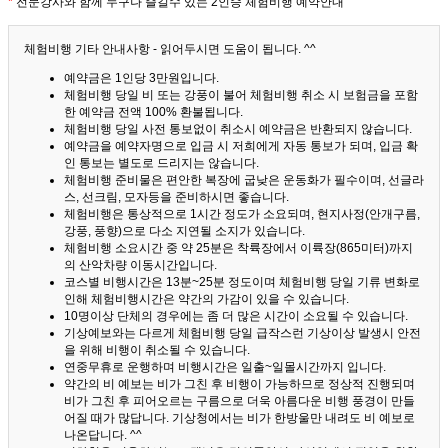
*
전문강사와 함께 누구나 즐길수 있는 2인승 체험비행 예약안내
체험비행 기타 안내사항 - 읽어두시면 도움이 됩니다. ^^
예약금은 1인당 3만원입니다.
체험비행 당일 비 또는 강풍이 불어 체험비행 취소 시 보험금을 포함
한 예약금 전액 100% 환불됩니다.
체험비행 당일 사전 통보없이 취소시 예약금은 반환되지 않습니다.
예약금을 예약자명으로 입금 시 저희에게 자동 통보가 되며, 입금 확
인 통보는 별도로 드리지는 않습니다.
체험비행 준비물은 편안한 복장에 굽낮은 운동화가 필수이며, 선글라
스, 선크림, 모자등을 준비하시면 좋습니다.
체험비행은 통상적으로 1시간 정도가 소요되며, 현지사정(안개구름,
강풍, 풍향)으로 다소 지연될 소지가 있습니다.
체험비행 소요시간 중 약 25분은 착륙장에서 이륙장(865미터)까지
의 산악차량 이동시간입니다.
코스별 비행시간은 13분~25분 정도이며 체험비행 당일 기류 변화로
인해 체험비행시간은 약간의 가감이 있을 수 있습니다.
10명이상 단체의 경우에는 좀 더 많은 시간이 소요될 수 있습니다.
기상예보와는 다르게 체험비행 당일 급작스런 기상이상 발생시 안전
을 위해 비행이 취소될 수 있습니다.
연중무휴로 운행하며 비행시간은 일출~일몰시간까지 입니다.
약간의 비 예보는 비가 그친 후 비행이 가능하므로 정상적 진행되며
비가 그친 후 피어오르는 구름으로 더욱 아름다운 비행 풍경이 만들
어질 때가 많답니다.
기상청에서는 비가 한방울만 내려도 비 예보로
나온답니다. ^^