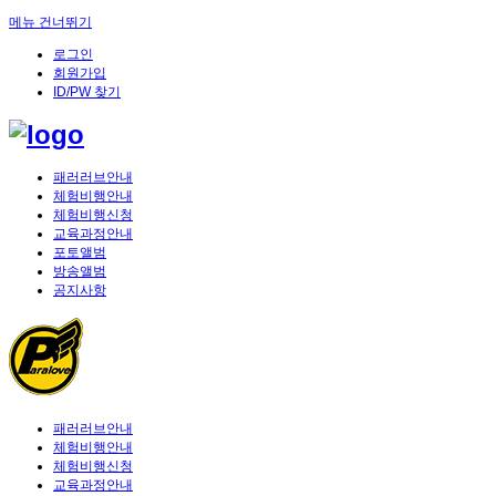
메뉴 건너뛰기
로그인
회원가입
ID/PW 찾기
패러러브안내
체험비행안내
체험비행신청
교육과정안내
포토앨범
방송앨범
공지사항
패러러브안내
체험비행안내
체험비행신청
교육과정안내