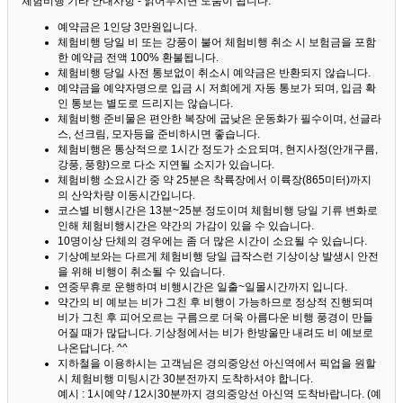
체험비행 기타 안내사항 - 읽어두시면 도움이 됩니다. ^^
예약금은 1인당 3만원입니다.
체험비행 당일 비 또는 강풍이 불어 체험비행 취소 시 보험금을 포함
한 예약금 전액 100% 환불됩니다.
체험비행 당일 사전 통보없이 취소시 예약금은 반환되지 않습니다.
예약금을 예약자명으로 입금 시 저희에게 자동 통보가 되며, 입금 확
인 통보는 별도로 드리지는 않습니다.
체험비행 준비물은 편안한 복장에 굽낮은 운동화가 필수이며, 선글라
스, 선크림, 모자등을 준비하시면 좋습니다.
체험비행은 통상적으로 1시간 정도가 소요되며, 현지사정(안개구름,
강풍, 풍향)으로 다소 지연될 소지가 있습니다.
체험비행 소요시간 중 약 25분은 착륙장에서 이륙장(865미터)까지
의 산악차량 이동시간입니다.
코스별 비행시간은 13분~25분 정도이며 체험비행 당일 기류 변화로
인해 체험비행시간은 약간의 가감이 있을 수 있습니다.
10명이상 단체의 경우에는 좀 더 많은 시간이 소요될 수 있습니다.
기상예보와는 다르게 체험비행 당일 급작스런 기상이상 발생시 안전
을 위해 비행이 취소될 수 있습니다.
연중무휴로 운행하며 비행시간은 일출~일몰시간까지 입니다.
약간의 비 예보는 비가 그친 후 비행이 가능하므로 정상적 진행되며
비가 그친 후 피어오르는 구름으로 더욱 아름다운 비행 풍경이 만들
어질 때가 많답니다.
기상청에서는 비가 한방울만 내려도 비 예보로
나온답니다. ^^
지하철을 이용하시는 고객님은 경의중앙선 아신역에서 픽업을 원할
시 체험비행 미팅시간 30분전까지 도착하셔야 합니다.
예시 : 1시예약 / 12시30분까지 경의중앙선 아신역 도착바랍니다. (예