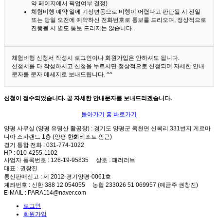
약 페이지에서 픽업여부 결정)
체험비행 예약 일에 기상변동으로 비행이 어렵다고 판단될 시 전일
또는 당일 오전에 예약하신 전화번호로 통보를 드리오며, 정상적으로
진행될 시 별도 통보 드리지는 않습니다.
체험비행 신청서 작성시 로그인이나 회원가입은 안하셔도 됩니다.
신청서를 다 작성하시고 신청을 누르시면 정상적으로 신청되며 자세한 안내
문자를 문자 메세지로 보내드립니다. ^^
신청이 접수되었습니다. 곧 자세한 안내문자를 보내드리겠습니다.
돌아가기
홈 바로가기
양평 사무실 (양평 유명산 활공장)
: 경기도 양평군 옥천면 신복리 331번지 게르마
니아 스파랜드 1층 (양평 한화리조트 인근)
경기 통합 전화
: 031-774-1022
HP
: 010-4255-1102
사업자 등록번호
: 126-19-95835
상호
: 패러러브
대표
: 권창진
통신판매신고
: 제 2012-경기양평-0061호
계좌번호
: 신한 388 12 054055 농협 233026 51 069957 (예금주 권창진)
E-MAIL
: PARA114@naver.com
로그인
회원가입