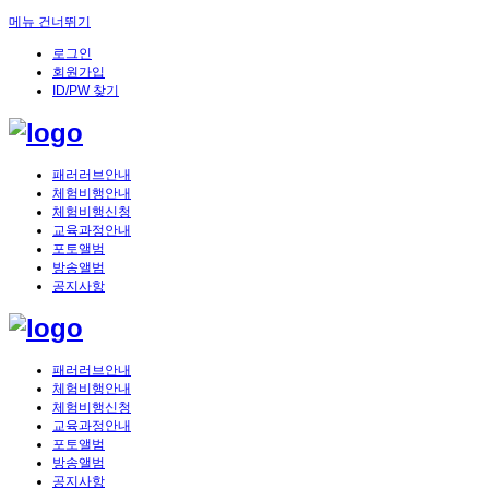
메뉴 건너뛰기
로그인
회원가입
ID/PW 찾기
패러러브안내
체험비행안내
체험비행신청
교육과정안내
포토앨범
방송앨범
공지사항
패러러브안내
체험비행안내
체험비행신청
교육과정안내
포토앨범
방송앨범
공지사항