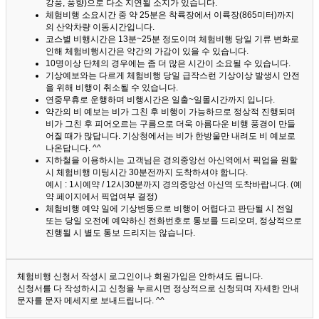
강풍, 풍향)으로 다소 지연될 소지가 있습니다.
체험비행 소요시간 중 약 25분은 착륙장에서 이륙장(865미터)까지
의 산악차량 이동시간입니다.
코스별 비행시간은 13분~25분 정도이며 체험비행 당일 기류 변화로
인해 체험비행시간은 약간의 가감이 있을 수 있습니다.
10명이상 단체의 경우에는 좀 더 많은 시간이 소요될 수 있습니다.
기상예보와는 다르게 체험비행 당일 급작스런 기상이상 발생시 안전
을 위해 비행이 취소될 수 있습니다.
연중무휴로 운행하며 비행시간은 일출~일몰시간까지 입니다.
약간의 비 예보는 비가 그친 후 비행이 가능하므로 정상적 진행되며
비가 그친 후 피어오르는 구름으로 더욱 아름다운 비행 풍경이 만들
어질 때가 많답니다.
기상청에서는 비가 한방울만 내려도 비 예보로
나온답니다. ^^
지하철을 이용하시는 고객님은 경의중앙선 아신역에서 픽업을 원할
시 체험비행 미팅시간 30분전까지 도착하셔야 합니다.
예시 : 1시예약 / 12시30분까지 경의중앙선 아신역 도착바랍니다. (예
약 페이지에서 픽업여부 결정)
체험비행 예약 일에 기상변동으로 비행이 어렵다고 판단될 시 전일
또는 당일 오전에 예약하신 전화번호로 통보를 드리오며, 정상적으로
진행될 시 별도 통보 드리지는 않습니다.
체험비행 신청서 작성시 로그인이나 회원가입은 안하셔도 됩니다.
신청서를 다 작성하시고 신청을 누르시면 정상적으로 신청되며 자세한 안내
문자를 문자 메세지로 보내드립니다. ^^