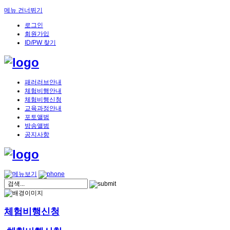
메뉴 건너뛰기
로그인
회원가입
ID/PW 찾기
패러러브안내
체험비행안내
체험비행신청
교육과정안내
포토앨범
방송앨범
공지사항
체험비행신청