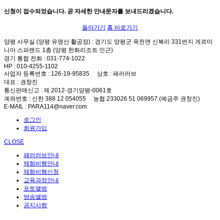
신청이 접수되었습니다. 곧 자세한 안내문자를 보내드리겠습니다.
돌아가기
홈 바로가기
양평 사무실 (양평 유명산 활공장)
: 경기도 양평군 옥천면 신복리 331번지 게르마
니아 스파랜드 1층 (양평 한화리조트 인근)
경기 통합 전화
: 031-774-1022
HP
: 010-4255-1102
사업자 등록번호
: 126-19-95835
상호
: 패러러브
대표
: 권창진
통신판매신고
: 제 2012-경기양평-0061호
계좌번호
: 신한 388 12 054055 농협 233026 51 069957 (예금주 권창진)
E-MAIL
: PARA114@naver.com
로그인
회원가입
CLOSE
패러러브안내
체험비행안내
체험비행신청
교육과정안내
포토앨범
방송앨범
공지사항