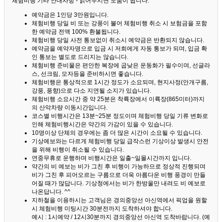
체험비행 기타 안내사항 - 읽어두시면 도움이 됩니다. ^^
예약금은 1인당 3만원입니다.
체험비행 당일 비 또는 강풍이 불어 체험비행 취소 시 보험금을 포함
한 예약금 전액 100% 환불됩니다.
체험비행 당일 사전 통보없이 취소시 예약금은 반환되지 않습니다.
예약금을 예약자명으로 입금 시 저희에게 자동 통보가 되며, 입금 확
인 통보는 별도로 드리지는 않습니다.
체험비행 준비물은 편안한 복장에 굽낮은 운동화가 필수이며, 선글라
스, 선크림, 모자등을 준비하시면 좋습니다.
체험비행은 통상적으로 1시간 정도가 소요되며, 현지사정(안개구름,
강풍, 풍향)으로 다소 지연될 소지가 있습니다.
체험비행 소요시간 중 약 25분은 착륙장에서 이륙장(865미터)까지
의 산악차량 이동시간입니다.
코스별 비행시간은 13분~25분 정도이며 체험비행 당일 기류 변화로
인해 체험비행시간은 약간의 가감이 있을 수 있습니다.
10명이상 단체의 경우에는 좀 더 많은 시간이 소요될 수 있습니다.
기상예보와는 다르게 체험비행 당일 급작스런 기상이상 발생시 안전
을 위해 비행이 취소될 수 있습니다.
연중무휴로 운행하며 비행시간은 일출~일몰시간까지 입니다.
약간의 비 예보는 비가 그친 후 비행이 가능하므로 정상적 진행되며
비가 그친 후 피어오르는 구름으로 더욱 아름다운 비행 풍경이 만들
어질 때가 많답니다.
기상청에서는 비가 한방울만 내려도 비 예보로
나온답니다. ^^
지하철을 이용하시는 고객님은 경의중앙선 아신역에서 픽업을 원할
시 체험비행 미팅시간 30분전까지 도착하셔야 합니다.
예시 : 1시예약 / 12시30분까지 경의중앙선 아신역 도착바랍니다. (예