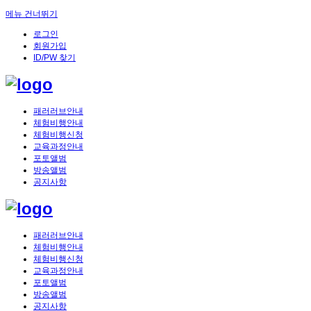
메뉴 건너뛰기
로그인
회원가입
ID/PW 찾기
패러러브안내
체험비행안내
체험비행신청
교육과정안내
포토앨범
방송앨범
공지사항
패러러브안내
체험비행안내
체험비행신청
교육과정안내
포토앨범
방송앨범
공지사항