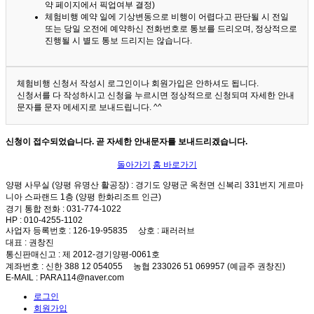
약 페이지에서 픽업여부 결정)
체험비행 예약 일에 기상변동으로 비행이 어렵다고 판단될 시 전일
또는 당일 오전에 예약하신 전화번호로 통보를 드리오며, 정상적으로
진행될 시 별도 통보 드리지는 않습니다.
체험비행 신청서 작성시 로그인이나 회원가입은 안하셔도 됩니다.
신청서를 다 작성하시고 신청을 누르시면 정상적으로 신청되며 자세한 안내
문자를 문자 메세지로 보내드립니다. ^^
신청이 접수되었습니다. 곧 자세한 안내문자를 보내드리겠습니다.
돌아가기
홈 바로가기
양평 사무실 (양평 유명산 활공장)
: 경기도 양평군 옥천면 신복리 331번지 게르마
니아 스파랜드 1층 (양평 한화리조트 인근)
경기 통합 전화
: 031-774-1022
HP
: 010-4255-1102
사업자 등록번호
: 126-19-95835
상호
: 패러러브
대표
: 권창진
통신판매신고
: 제 2012-경기양평-0061호
계좌번호
: 신한 388 12 054055 농협 233026 51 069957 (예금주 권창진)
E-MAIL
: PARA114@naver.com
로그인
회원가입