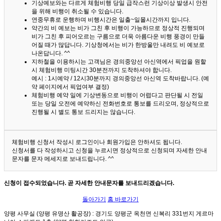
기상예보와는 다르게 체험비행 당일 급작스런 기상이상 발생시 안전
을 위해 비행이 취소될 수 있습니다.
연중무휴로 운행하며 비행시간은 일출~일몰시간까지 입니다.
약간의 비 예보는 비가 그친 후 비행이 가능하므로 정상적 진행되며
비가 그친 후 피어오르는 구름으로 더욱 아름다운 비행 풍경이 만들
어질 때가 많답니다.
기상청에서는 비가 한방울만 내려도 비 예보로
나온답니다. ^^
지하철을 이용하시는 고객님은 경의중앙선 아신역에서 픽업을 원할
시 체험비행 미팅시간 30분전까지 도착하셔야 합니다.
예시 : 1시예약 / 12시30분까지 경의중앙선 아신역 도착바랍니다. (예
약 페이지에서 픽업여부 결정)
체험비행 예약 일에 기상변동으로 비행이 어렵다고 판단될 시 전일
또는 당일 오전에 예약하신 전화번호로 통보를 드리오며, 정상적으로
진행될 시 별도 통보 드리지는 않습니다.
체험비행 신청서 작성시 로그인이나 회원가입은 안하셔도 됩니다.
신청서를 다 작성하시고 신청을 누르시면 정상적으로 신청되며 자세한 안내
문자를 문자 메세지로 보내드립니다. ^^
신청이 접수되었습니다. 곧 자세한 안내문자를 보내드리겠습니다.
돌아가기
홈 바로가기
양평 사무실 (양평 유명산 활공장)
: 경기도 양평군 옥천면 신복리 331번지 게르마