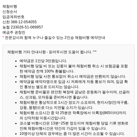
체험비행
신청순서
입금계좌번호
신한 388-12-054055
농협 233026-51-069957
예금주 권창진
*
전문강사와 함께 누구나 즐길수 있는 2인승 체험비행 예약안내
체험비행 기타 안내사항 - 읽어두시면 도움이 됩니다. ^^
예약금은 1인당 3만원입니다.
체험비행 당일 비 또는 강풍이 불어 체험비행 취소 시 보험금을 포함
한 예약금 전액 100% 환불됩니다.
체험비행 당일 사전 통보없이 취소시 예약금은 반환되지 않습니다.
예약금을 예약자명으로 입금 시 저희에게 자동 통보가 되며, 입금 확
인 통보는 별도로 드리지는 않습니다.
체험비행 준비물은 편안한 복장에 굽낮은 운동화가 필수이며, 선글라
스, 선크림, 모자등을 준비하시면 좋습니다.
체험비행은 통상적으로 1시간 정도가 소요되며, 현지사정(안개구름,
강풍, 풍향)으로 다소 지연될 소지가 있습니다.
체험비행 소요시간 중 약 25분은 착륙장에서 이륙장(865미터)까지
의 산악차량 이동시간입니다.
코스별 비행시간은 13분~25분 정도이며 체험비행 당일 기류 변화로
인해 체험비행시간은 약간의 가감이 있을 수 있습니다.
10명이상 단체의 경우에는 좀 더 많은 시간이 소요될 수 있습니다.