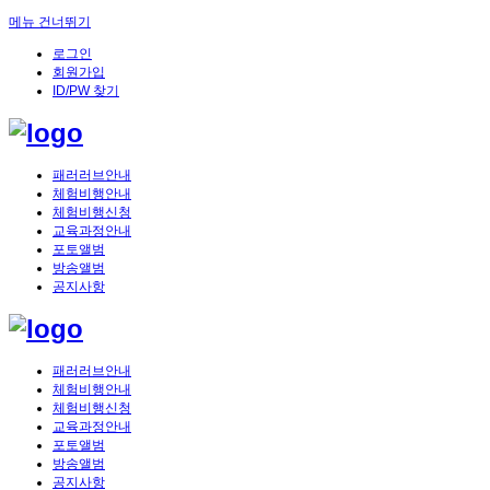
메뉴 건너뛰기
로그인
회원가입
ID/PW 찾기
패러러브안내
체험비행안내
체험비행신청
교육과정안내
포토앨범
방송앨범
공지사항
패러러브안내
체험비행안내
체험비행신청
교육과정안내
포토앨범
방송앨범
공지사항