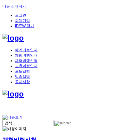
메뉴 건너뛰기
로그인
회원가입
ID/PW 찾기
패러러브안내
체험비행안내
체험비행신청
교육과정안내
포토앨범
방송앨범
공지사항