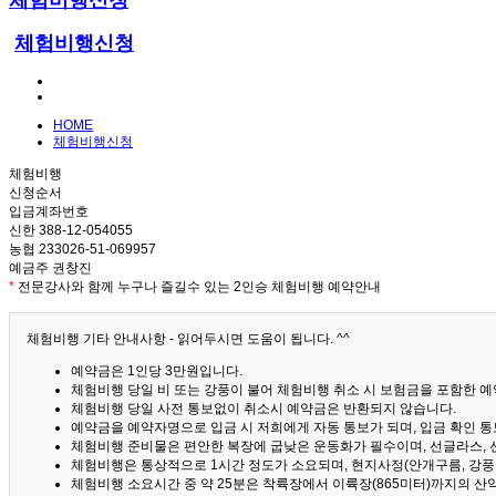
체험비행신청
체험비행신청
HOME
체험비행신청
체험비행
신청순서
입금계좌번호
신한 388-12-054055
농협 233026-51-069957
예금주 권창진
*
전문강사와 함께 누구나 즐길수 있는 2인승 체험비행 예약안내
체험비행 기타 안내사항 - 읽어두시면 도움이 됩니다. ^^
예약금은 1인당 3만원입니다.
체험비행 당일 비 또는 강풍이 불어 체험비행 취소 시 보험금을 포함한 예약
체험비행 당일 사전 통보없이 취소시 예약금은 반환되지 않습니다.
예약금을 예약자명으로 입금 시 저희에게 자동 통보가 되며, 입금 확인 
체험비행 준비물은 편안한 복장에 굽낮은 운동화가 필수이며, 선글라스, 
체험비행은 통상적으로 1시간 정도가 소요되며, 현지사정(안개구름, 강풍,
체험비행 소요시간 중 약 25분은 착륙장에서 이륙장(865미터)까지의 