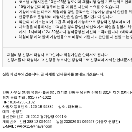
코스별 비행시간은 13분~25분 정도이며 체험비행 당일 기류 변화로 인
10명이상 단체의 경우에는 좀 더 많은 시간이 소요될 수 있습니다.
기상예보와는 다르게 체험비행 당일 급작스런 기상이상 발생시 안전을 위
연중무휴로 운행하며 비행시간은 일출~일몰시간까지 입니다.
약간의 비 예보는 비가 그친 후 비행이 가능하므로 정상적 진행되며 비가
지하철을 이용하시는 고객님은 경의중앙선 아신역에서 픽업을 원할시 체
예시 : 1시예약 / 12시30분까지 경의중앙선 아신역 도착바랍니다. (예약
체험비행 예약 일에 기상변동으로 비행이 어렵다고 판단될 시 전일 또는 
체험비행 신청서 작성시 로그인이나 회원가입은 안하셔도 됩니다.
신청서를 다 작성하시고 신청을 누르시면 정상적으로 신청되며 자세한 안내문자를
신청이 접수되었습니다. 곧 자세한 안내문자를 보내드리겠습니다.
양평 사무실 (양평 유명산 활공장)
: 경기도 양평군 옥천면 신복리 331번지 게르마니
경기 통합 전화
: 031-774-1022
HP
: 010-4255-1102
사업자 등록번호
: 126-19-95835
상호
: 패러러브
대표
: 권창진
통신판매신고
: 제 2012-경기양평-0061호
계좌번호
: 신한 388 12 054055 농협 233026 51 069957 (예금주 권창진)
E-MAIL
: PARA114@naver.com