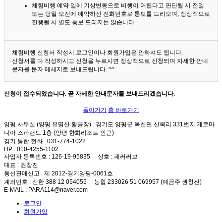
체험비행 예약 일에 기상변동으로 비행이 어렵다고 판단될 시 전일
또는 당일 오전에 예약하신 전화번호로 통보를 드리오며, 정상적으로
진행될 시 별도 통보 드리지는 않습니다.
체험비행 신청서 작성시 로그인이나 회원가입은 안하셔도 됩니다.
신청서를 다 작성하시고 신청을 누르시면 정상적으로 신청되며 자세한 안내
문자를 문자 메세지로 보내드립니다. ^^
신청이 접수되었습니다. 곧 자세한 안내문자를 보내드리겠습니다.
돌아가기
홈 바로가기
양평 사무실 (양평 유명산 활공장)
: 경기도 양평군 옥천면 신복리 331번지 게르마
니아 스파랜드 1층 (양평 한화리조트 인근)
경기 통합 전화
: 031-774-1022
HP
: 010-4255-1102
사업자 등록번호
: 126-19-95835
상호
: 패러러브
대표
: 권창진
통신판매신고
: 제 2012-경기양평-0061호
계좌번호
: 신한 388 12 054055 농협 233026 51 069957 (예금주 권창진)
E-MAIL
: PARA114@naver.com
로그인
회원가입