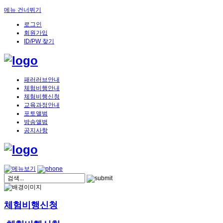
메뉴 건너뛰기
로그인
회원가입
ID/PW 찾기
패러러브안내
체험비행안내
체험비행신청
교육과정안내
포토앨범
방송앨범
공지사항
체험비행신청