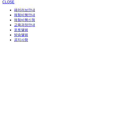
CLOSE
패러러브안내
체험비행안내
체험비행신청
교육과정안내
포토앨범
방송앨범
공지사항