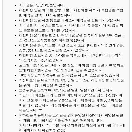
예약금은 1인당 3만원입니다.
체험비행 당일 비 또는 강풍이 불어 체험비행 취소 시 보험금을 포함
한 예약금 전액 100% 환불됩니다.
체험비행 당일 사전 통보없이 취소시 예약금은 반환되지 않습니다.
예약금을 예약자명으로 입금 시 저희에게 자동 통보가 되며, 입금 확
인 통보는 별도로 드리지는 않습니다.
체험비행 준비물은 편안한 복장에 굽낮은 운동화가 필수이며, 선글라
스, 선크림, 모자등을 준비하시면 좋습니다.
체험비행은 통상적으로 1시간 정도가 소요되며, 현지사정(안개구름,
강풍, 풍향)으로 다소 지연될 소지가 있습니다.
체험비행 소요시간 중 약 25분은 착륙장에서 이륙장(865미터)까지
의 산악차량 이동시간입니다.
코스별 비행시간은 13분~25분 정도이며 체험비행 당일 기류 변화로
인해 체험비행시간은 약간의 가감이 있을 수 있습니다.
10명이상 단체의 경우에는 좀 더 많은 시간이 소요될 수 있습니다.
기상예보와는 다르게 체험비행 당일 급작스런 기상이상 발생시 안전
을 위해 비행이 취소될 수 있습니다.
연중무휴로 운행하며 비행시간은 일출~일몰시간까지 입니다.
약간의 비 예보는 비가 그친 후 비행이 가능하므로 정상적 진행되며
비가 그친 후 피어오르는 구름으로 더욱 아름다운 비행 풍경이 만들
어질 때가 많답니다.
기상청에서는 비가 한방울만 내려도 비 예보로
나온답니다. ^^
지하철을 이용하시는 고객님은 경의중앙선 아신역에서 픽업을 원할
시 체험비행 미팅시간 30분전까지 도착하셔야 합니다.
예시 : 1시예약 / 12시30분까지 경의중앙선 아신역 도착바랍니다. (예
약 페이지에서 픽업여부 결정)