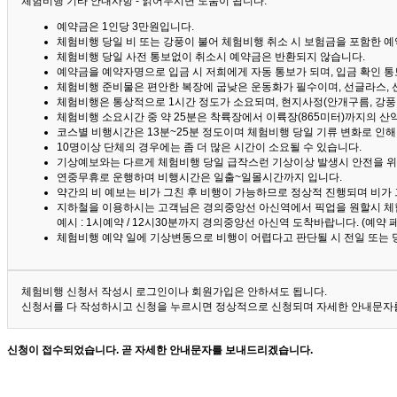
체험비행 기타 안내사항 - 읽어두시면 도움이 됩니다. ^^
예약금은 1인당 3만원입니다.
체험비행 당일 비 또는 강풍이 불어 체험비행 취소 시 보험금을 포함한 예약
체험비행 당일 사전 통보없이 취소시 예약금은 반환되지 않습니다.
예약금을 예약자명으로 입금 시 저희에게 자동 통보가 되며, 입금 확인 
체험비행 준비물은 편안한 복장에 굽낮은 운동화가 필수이며, 선글라스, 
체험비행은 통상적으로 1시간 정도가 소요되며, 현지사정(안개구름, 강풍,
체험비행 소요시간 중 약 25분은 착륙장에서 이륙장(865미터)까지의 
코스별 비행시간은 13분~25분 정도이며 체험비행 당일 기류 변화로 인
10명이상 단체의 경우에는 좀 더 많은 시간이 소요될 수 있습니다.
기상예보와는 다르게 체험비행 당일 급작스런 기상이상 발생시 안전을 위
연중무휴로 운행하며 비행시간은 일출~일몰시간까지 입니다.
약간의 비 예보는 비가 그친 후 비행이 가능하므로 정상적 진행되며 비가
지하철을 이용하시는 고객님은 경의중앙선 아신역에서 픽업을 원할시 체
예시 : 1시예약 / 12시30분까지 경의중앙선 아신역 도착바랍니다. (예약
체험비행 예약 일에 기상변동으로 비행이 어렵다고 판단될 시 전일 또는 
체험비행 신청서 작성시 로그인이나 회원가입은 안하셔도 됩니다.
신청서를 다 작성하시고 신청을 누르시면 정상적으로 신청되며 자세한 안내문자를
신청이 접수되었습니다. 곧 자세한 안내문자를 보내드리겠습니다.