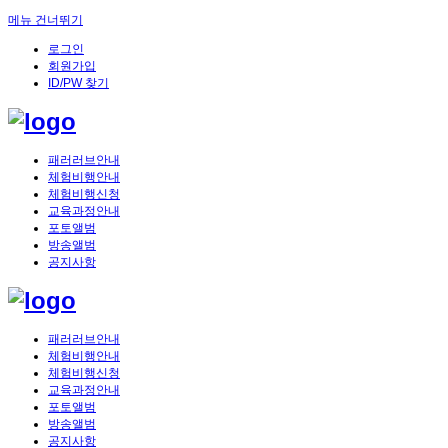
메뉴 건너뛰기
로그인
회원가입
ID/PW 찾기
패러러브안내
체험비행안내
체험비행신청
교육과정안내
포토앨범
방송앨범
공지사항
패러러브안내
체험비행안내
체험비행신청
교육과정안내
포토앨범
방송앨범
공지사항