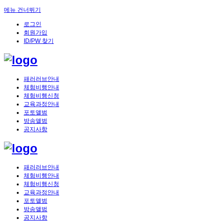
메뉴 건너뛰기
로그인
회원가입
ID/PW 찾기
패러러브안내
체험비행안내
체험비행신청
교육과정안내
포토앨범
방송앨범
공지사항
패러러브안내
체험비행안내
체험비행신청
교육과정안내
포토앨범
방송앨범
공지사항