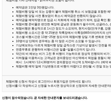
체험비행 기타 안내사항 - 읽어두시면 도움이 됩니다. ^^
예약금은 1인당 3만원입니다.
체험비행 당일 비 또는 강풍이 불어 체험비행 취소 시 보험금을 포함한 예약
체험비행 당일 사전 통보없이 취소시 예약금은 반환되지 않습니다.
예약금을 예약자명으로 입금 시 저희에게 자동 통보가 되며, 입금 확인 
체험비행 준비물은 편안한 복장에 굽낮은 운동화가 필수이며, 선글라스, 
체험비행은 통상적으로 1시간 정도가 소요되며, 현지사정(안개구름, 강풍,
체험비행 소요시간 중 약 25분은 착륙장에서 이륙장(865미터)까지의 
코스별 비행시간은 13분~25분 정도이며 체험비행 당일 기류 변화로 인
10명이상 단체의 경우에는 좀 더 많은 시간이 소요될 수 있습니다.
기상예보와는 다르게 체험비행 당일 급작스런 기상이상 발생시 안전을 위
연중무휴로 운행하며 비행시간은 일출~일몰시간까지 입니다.
약간의 비 예보는 비가 그친 후 비행이 가능하므로 정상적 진행되며 비가
지하철을 이용하시는 고객님은 경의중앙선 아신역에서 픽업을 원할시 체
예시 : 1시예약 / 12시30분까지 경의중앙선 아신역 도착바랍니다. (예약
체험비행 예약 일에 기상변동으로 비행이 어렵다고 판단될 시 전일 또는 
체험비행 신청서 작성시 로그인이나 회원가입은 안하셔도 됩니다.
신청서를 다 작성하시고 신청을 누르시면 정상적으로 신청되며 자세한 안내문자를
신청이 접수되었습니다. 곧 자세한 안내문자를 보내드리겠습니다.