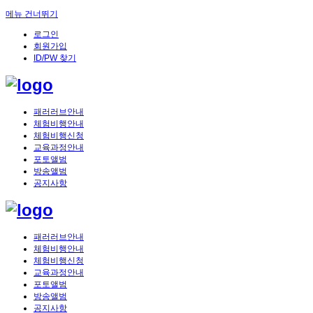
메뉴 건너뛰기
로그인
회원가입
ID/PW 찾기
패러러브안내
체험비행안내
체험비행신청
교육과정안내
포토앨범
방송앨범
공지사항
패러러브안내
체험비행안내
체험비행신청
교육과정안내
포토앨범
방송앨범
공지사항