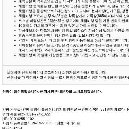
예약금을 예약자명으로 입금 시 저희에게 자동 통보가 되며, 입금 확인 
체험비행 준비물은 편안한 복장에 굽낮은 운동화가 필수이며, 선글라스, 
체험비행은 통상적으로 1시간 정도가 소요되며, 현지사정(안개구름, 강풍,
체험비행 소요시간 중 약 25분은 착륙장에서 이륙장(865미터)까지의 
코스별 비행시간은 13분~25분 정도이며 체험비행 당일 기류 변화로 인
10명이상 단체의 경우에는 좀 더 많은 시간이 소요될 수 있습니다.
기상예보와는 다르게 체험비행 당일 급작스런 기상이상 발생시 안전을 위
연중무휴로 운행하며 비행시간은 일출~일몰시간까지 입니다.
약간의 비 예보는 비가 그친 후 비행이 가능하므로 정상적 진행되며 비가
지하철을 이용하시는 고객님은 경의중앙선 아신역에서 픽업을 원할시 체
예시 : 1시예약 / 12시30분까지 경의중앙선 아신역 도착바랍니다. (예약
체험비행 예약 일에 기상변동으로 비행이 어렵다고 판단될 시 전일 또는 
체험비행 신청서 작성시 로그인이나 회원가입은 안하셔도 됩니다.
신청서를 다 작성하시고 신청을 누르시면 정상적으로 신청되며 자세한 안내문자를
신청이 접수되었습니다. 곧 자세한 안내문자를 보내드리겠습니다.
양평 사무실 (양평 유명산 활공장)
: 경기도 양평군 옥천면 신복리 331번지 게르마니
경기 통합 전화
: 031-774-1022
HP
: 010-4255-1102
사업자 등록번호
: 126-19-95835
상호
: 패러러브
대표
: 권창진