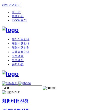
메뉴 건너뛰기
로그인
회원가입
ID/PW 찾기
패러러브안내
체험비행안내
체험비행신청
교육과정안내
포토앨범
방송앨범
공지사항
체험비행신청