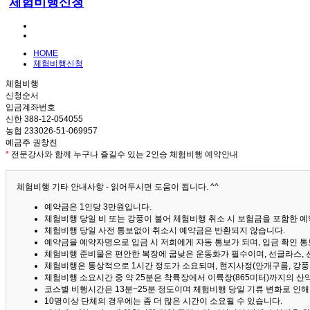
체험비행신청
HOME
체험비행신청
체험비행
신청순서
입금계좌번호
신한 388-12-054055
농협 233026-51-069957
예금주 권창진
*
전문강사와 함께 누구나 즐길수 있는 2인승 체험비행 예약안내
체험비행 기타 안내사항 - 읽어두시면 도움이 됩니다. ^^
예약금은 1인당 3만원입니다.
체험비행 당일 비 또는 강풍이 불어 체험비행 취소 시 보험금을 포함한 예약
체험비행 당일 사전 통보없이 취소시 예약금은 반환되지 않습니다.
예약금을 예약자명으로 입금 시 저희에게 자동 통보가 되며, 입금 확인 
체험비행 준비물은 편안한 복장에 굽낮은 운동화가 필수이며, 선글라스, 
체험비행은 통상적으로 1시간 정도가 소요되며, 현지사정(안개구름, 강풍,
체험비행 소요시간 중 약 25분은 착륙장에서 이륙장(865미터)까지의 
코스별 비행시간은 13분~25분 정도이며 체험비행 당일 기류 변화로 인
10명이상 단체의 경우에는 좀 더 많은 시간이 소요될 수 있습니다.