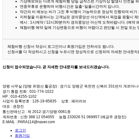
기상예보와는 다르게 체험비행 당일 급작스런 기상이상 발생시 안전을 위
연중무휴로 운행하며 비행시간은 일출~일몰시간까지 입니다.
약간의 비 예보는 비가 그친 후 비행이 가능하므로 정상적 진행되며 비가
지하철을 이용하시는 고객님은 경의중앙선 아신역에서 픽업을 원할시 체
예시 : 1시예약 / 12시30분까지 경의중앙선 아신역 도착바랍니다. (예약
체험비행 예약 일에 기상변동으로 비행이 어렵다고 판단될 시 전일 또는 
체험비행 신청서 작성시 로그인이나 회원가입은 안하셔도 됩니다.
신청서를 다 작성하시고 신청을 누르시면 정상적으로 신청되며 자세한 안내문자를
신청이 접수되었습니다. 곧 자세한 안내문자를 보내드리겠습니다.
양평 사무실 (양평 유명산 활공장)
: 경기도 양평군 옥천면 신복리 331번지 게르마니
경기 통합 전화
: 031-774-1022
HP
: 010-4255-1102
사업자 등록번호
: 126-19-95835
상호
: 패러러브
대표
: 권창진
통신판매신고
: 제 2012-경기양평-0061호
계좌번호
: 신한 388 12 054055 농협 233026 51 069957 (예금주 권창진)
E-MAIL
: PARA114@naver.com
로그인
회원가입