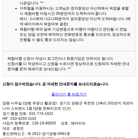
나온답니다. ^^
지하철을 이용하시는 고객님은 경의중앙선 아신역에서 픽업을 원할
시 체험비행 미팅시간 30분전까지 도착하셔야 합니다.
예시 : 1시예약 / 12시30분까지 경의중앙선 아신역 도착바랍니다. (예
약 페이지에서 픽업여부 결정)
체험비행 예약 일에 기상변동으로 비행이 어렵다고 판단될 시 전일
또는 당일 오전에 예약하신 전화번호로 통보를 드리오며, 정상적으로
진행될 시 별도 통보 드리지는 않습니다.
체험비행 신청서 작성시 로그인이나 회원가입은 안하셔도 됩니다.
신청서를 다 작성하시고 신청을 누르시면 정상적으로 신청되며 자세한 안내
문자를 문자 메세지로 보내드립니다. ^^
신청이 접수되었습니다. 곧 자세한 안내문자를 보내드리겠습니다.
돌아가기
홈 바로가기
양평 사무실 (양평 유명산 활공장)
: 경기도 양평군 옥천면 신복리 331번지 게르마
니아 스파랜드 1층 (양평 한화리조트 인근)
경기 통합 전화
: 031-774-1022
HP
: 010-4255-1102
사업자 등록번호
: 126-19-95835
상호
: 패러러브
대표
: 권창진
통신판매신고
: 제 2012-경기양평-0061호