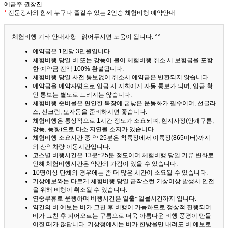
예금주 권창진
*
전문강사와 함께 누구나 즐길수 있는 2인승 체험비행 예약안내
체험비행 기타 안내사항 - 읽어두시면 도움이 됩니다. ^^
예약금은 1인당 3만원입니다.
체험비행 당일 비 또는 강풍이 불어 체험비행 취소 시 보험금을 포함
한 예약금 전액 100% 환불됩니다.
체험비행 당일 사전 통보없이 취소시 예약금은 반환되지 않습니다.
예약금을 예약자명으로 입금 시 저희에게 자동 통보가 되며, 입금 확
인 통보는 별도로 드리지는 않습니다.
체험비행 준비물은 편안한 복장에 굽낮은 운동화가 필수이며, 선글라
스, 선크림, 모자등을 준비하시면 좋습니다.
체험비행은 통상적으로 1시간 정도가 소요되며, 현지사정(안개구름,
강풍, 풍향)으로 다소 지연될 소지가 있습니다.
체험비행 소요시간 중 약 25분은 착륙장에서 이륙장(865미터)까지
의 산악차량 이동시간입니다.
코스별 비행시간은 13분~25분 정도이며 체험비행 당일 기류 변화로
인해 체험비행시간은 약간의 가감이 있을 수 있습니다.
10명이상 단체의 경우에는 좀 더 많은 시간이 소요될 수 있습니다.
기상예보와는 다르게 체험비행 당일 급작스런 기상이상 발생시 안전
을 위해 비행이 취소될 수 있습니다.
연중무휴로 운행하며 비행시간은 일출~일몰시간까지 입니다.
약간의 비 예보는 비가 그친 후 비행이 가능하므로 정상적 진행되며
비가 그친 후 피어오르는 구름으로 더욱 아름다운 비행 풍경이 만들
어질 때가 많답니다.
기상청에서는 비가 한방울만 내려도 비 예보로