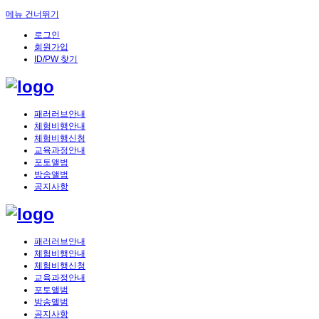
메뉴 건너뛰기
로그인
회원가입
ID/PW 찾기
패러러브안내
체험비행안내
체험비행신청
교육과정안내
포토앨범
방송앨범
공지사항
패러러브안내
체험비행안내
체험비행신청
교육과정안내
포토앨범
방송앨범
공지사항