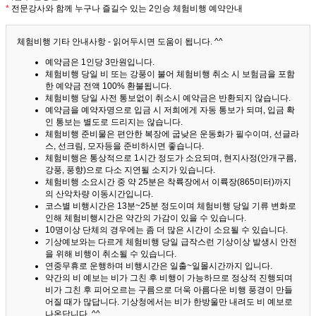
*
전문강사와 함께 누구나 즐길수 있는 2인승 체험비행 예약안내
체험비행 기타 안내사항 - 읽어두시면 도움이 됩니다. ^^
예약금은 1인당 3만원입니다.
체험비행 당일 비 또는 강풍이 불어 체험비행 취소 시 보험금을 포함
한 예약금 전액 100% 환불됩니다.
체험비행 당일 사전 통보없이 취소시 예약금은 반환되지 않습니다.
예약금을 예약자명으로 입금 시 저희에게 자동 통보가 되며, 입금 확
인 통보는 별도로 드리지는 않습니다.
체험비행 준비물은 편안한 복장에 굽낮은 운동화가 필수이며, 선글라
스, 선크림, 모자등을 준비하시면 좋습니다.
체험비행은 통상적으로 1시간 정도가 소요되며, 현지사정(안개구름,
강풍, 풍향)으로 다소 지연될 소지가 있습니다.
체험비행 소요시간 중 약 25분은 착륙장에서 이륙장(865미터)까지
의 산악차량 이동시간입니다.
코스별 비행시간은 13분~25분 정도이며 체험비행 당일 기류 변화로
인해 체험비행시간은 약간의 가감이 있을 수 있습니다.
10명이상 단체의 경우에는 좀 더 많은 시간이 소요될 수 있습니다.
기상예보와는 다르게 체험비행 당일 급작스런 기상이상 발생시 안전
을 위해 비행이 취소될 수 있습니다.
연중무휴로 운행하며 비행시간은 일출~일몰시간까지 입니다.
약간의 비 예보는 비가 그친 후 비행이 가능하므로 정상적 진행되며
비가 그친 후 피어오르는 구름으로 더욱 아름다운 비행 풍경이 만들
어질 때가 많답니다.
기상청에서는 비가 한방울만 내려도 비 예보로
나온답니다. ^^