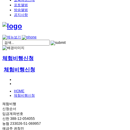
교육과정안내
포토앨범
방송앨범
공지사항
체험비행신청
체험비행신청
HOME
체험비행신청
체험비행
신청순서
입금계좌번호
신한 388-12-054055
농협 233026-51-069957
예금주 권창진