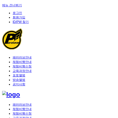
메뉴 건너뛰기
로그인
회원가입
ID/PW 찾기
패러러브안내
체험비행안내
체험비행신청
교육과정안내
포토앨범
방송앨범
공지사항
패러러브안내
체험비행안내
체험비행신청