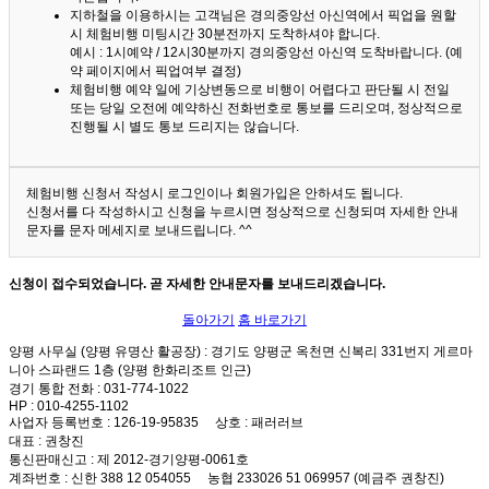
지하철을 이용하시는 고객님은 경의중앙선 아신역에서 픽업을 원할
시 체험비행 미팅시간 30분전까지 도착하셔야 합니다.
예시 : 1시예약 / 12시30분까지 경의중앙선 아신역 도착바랍니다. (예
약 페이지에서 픽업여부 결정)
체험비행 예약 일에 기상변동으로 비행이 어렵다고 판단될 시 전일
또는 당일 오전에 예약하신 전화번호로 통보를 드리오며, 정상적으로
진행될 시 별도 통보 드리지는 않습니다.
체험비행 신청서 작성시 로그인이나 회원가입은 안하셔도 됩니다.
신청서를 다 작성하시고 신청을 누르시면 정상적으로 신청되며 자세한 안내
문자를 문자 메세지로 보내드립니다. ^^
신청이 접수되었습니다. 곧 자세한 안내문자를 보내드리겠습니다.
돌아가기
홈 바로가기
양평 사무실 (양평 유명산 활공장)
: 경기도 양평군 옥천면 신복리 331번지 게르마
니아 스파랜드 1층 (양평 한화리조트 인근)
경기 통합 전화
: 031-774-1022
HP
: 010-4255-1102
사업자 등록번호
: 126-19-95835
상호
: 패러러브
대표
: 권창진
통신판매신고
: 제 2012-경기양평-0061호
계좌번호
: 신한 388 12 054055 농협 233026 51 069957 (예금주 권창진)