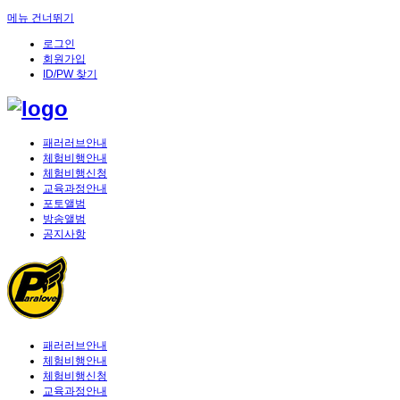
메뉴 건너뛰기
로그인
회원가입
ID/PW 찾기
패러러브안내
체험비행안내
체험비행신청
교육과정안내
포토앨범
방송앨범
공지사항
패러러브안내
체험비행안내
체험비행신청
교육과정안내