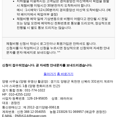
지하철을 이용하시는 고객님은 경의중앙선 아신역에서 픽업을 원할
시 체험비행 미팅시간 30분전까지 도착하셔야 합니다.
예시 : 1시예약 / 12시30분까지 경의중앙선 아신역 도착바랍니다. (예
약 페이지에서 픽업여부 결정)
체험비행 예약 일에 기상변동으로 비행이 어렵다고 판단될 시 전일
또는 당일 오전에 예약하신 전화번호로 통보를 드리오며, 정상적으로
진행될 시 별도 통보 드리지는 않습니다.
체험비행 신청서 작성시 로그인이나 회원가입은 안하셔도 됩니다.
신청서를 다 작성하시고 신청을 누르시면 정상적으로 신청되며 자세한 안내
문자를 문자 메세지로 보내드립니다. ^^
신청이 접수되었습니다. 곧 자세한 안내문자를 보내드리겠습니다.
돌아가기
홈 바로가기
양평 사무실 (양평 유명산 활공장)
: 경기도 양평군 옥천면 신복리 331번지 게르마
니아 스파랜드 1층 (양평 한화리조트 인근)
경기 통합 전화
: 031-774-1022
HP
: 010-4255-1102
사업자 등록번호
: 126-19-95835
상호
: 패러러브
대표
: 권창진
통신판매신고
: 제 2012-경기양평-0061호
계좌번호
: 신한 388 12 054055 농협 233026 51 069957 (예금주 권창진)
E-MAIL
: PARA114@naver.com