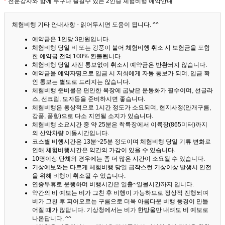
*
전문강사와 함께 누구나 즐길수 있는 2인승 체험비행 예약안내
체험비행 기타 안내사항 - 읽어두시면 도움이 됩니다. ^^
예약금은 1인당 3만원입니다.
체험비행 당일 비 또는 강풍이 불어 체험비행 취소 시 보험금을 포함
한 예약금 전액 100% 환불됩니다.
체험비행 당일 사전 통보없이 취소시 예약금은 반환되지 않습니다.
예약금을 예약자명으로 입금 시 저희에게 자동 통보가 되며, 입금 확
인 통보는 별도로 드리지는 않습니다.
체험비행 준비물은 편안한 복장에 굽낮은 운동화가 필수이며, 선글라
스, 선크림, 모자등을 준비하시면 좋습니다.
체험비행은 통상적으로 1시간 정도가 소요되며, 현지사정(안개구름,
강풍, 풍향)으로 다소 지연될 소지가 있습니다.
체험비행 소요시간 중 약 25분은 착륙장에서 이륙장(865미터)까지
의 산악차량 이동시간입니다.
코스별 비행시간은 13분~25분 정도이며 체험비행 당일 기류 변화로
인해 체험비행시간은 약간의 가감이 있을 수 있습니다.
10명이상 단체의 경우에는 좀 더 많은 시간이 소요될 수 있습니다.
기상예보와는 다르게 체험비행 당일 급작스런 기상이상 발생시 안전
을 위해 비행이 취소될 수 있습니다.
연중무휴로 운행하며 비행시간은 일출~일몰시간까지 입니다.
약간의 비 예보는 비가 그친 후 비행이 가능하므로 정상적 진행되며
비가 그친 후 피어오르는 구름으로 더욱 아름다운 비행 풍경이 만들
어질 때가 많답니다.
기상청에서는 비가 한방울만 내려도 비 예보로
나온답니다. ^^