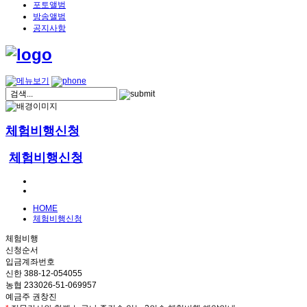
포토앨범
방송앨범
공지사항
체험비행신청
체험비행신청
HOME
체험비행신청
체험비행
신청순서
입금계좌번호
신한 388-12-054055
농협 233026-51-069957
예금주 권창진