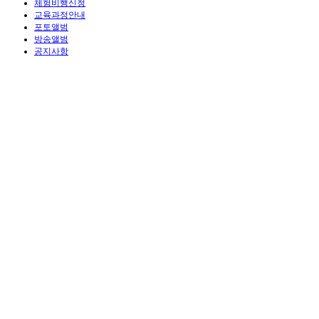
체험비행신청
교육과정안내
포토앨범
방송앨범
공지사항