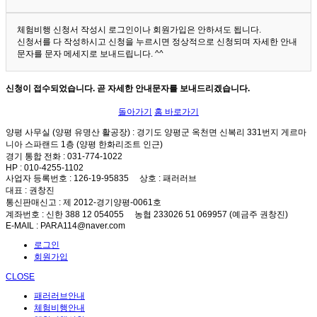
체험비행 신청서 작성시 로그인이나 회원가입은 안하셔도 됩니다.
신청서를 다 작성하시고 신청을 누르시면 정상적으로 신청되며 자세한 안내
문자를 문자 메세지로 보내드립니다. ^^
신청이 접수되었습니다. 곧 자세한 안내문자를 보내드리겠습니다.
돌아가기
홈 바로가기
양평 사무실 (양평 유명산 활공장)
: 경기도 양평군 옥천면 신복리 331번지 게르마
니아 스파랜드 1층 (양평 한화리조트 인근)
경기 통합 전화
: 031-774-1022
HP
: 010-4255-1102
사업자 등록번호
: 126-19-95835
상호
: 패러러브
대표
: 권창진
통신판매신고
: 제 2012-경기양평-0061호
계좌번호
: 신한 388 12 054055 농협 233026 51 069957 (예금주 권창진)
E-MAIL
: PARA114@naver.com
로그인
회원가입
CLOSE
패러러브안내
체험비행안내