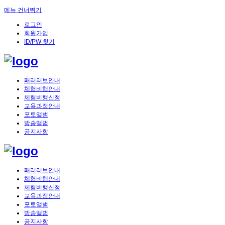
메뉴 건너뛰기
로그인
회원가입
ID/PW 찾기
패러러브안내
체험비행안내
체험비행신청
교육과정안내
포토앨범
방송앨범
공지사항
패러러브안내
체험비행안내
체험비행신청
교육과정안내
포토앨범
방송앨범
공지사항