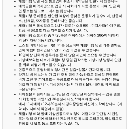
체험비행 당일 사전 통보없이 취소시 예약금은 반환되지 않습니다.
예약금을 예약자명으로 입금 시 저희에게 자동 통보가 되며, 입금 확
인 통보는 별도로 드리지는 않습니다.
체험비행 준비물은 편안한 복장에 굽낮은 운동화가 필수이며, 선글라
스, 선크림, 모자등을 준비하시면 좋습니다.
체험비행은 통상적으로 1시간 정도가 소요되며, 현지사정(안개구름,
강풍, 풍향)으로 다소 지연될 소지가 있습니다.
체험비행 소요시간 중 약 25분은 착륙장에서 이륙장(865미터)까지
의 산악차량 이동시간입니다.
코스별 비행시간은 13분~25분 정도이며 체험비행 당일 기류 변화로
인해 체험비행시간은 약간의 가감이 있을 수 있습니다.
10명이상 단체의 경우에는 좀 더 많은 시간이 소요될 수 있습니다.
기상예보와는 다르게 체험비행 당일 급작스런 기상이상 발생시 안전
을 위해 비행이 취소될 수 있습니다.
연중무휴로 운행하며 비행시간은 일출~일몰시간까지 입니다.
약간의 비 예보는 비가 그친 후 비행이 가능하므로 정상적 진행되며
비가 그친 후 피어오르는 구름으로 더욱 아름다운 비행 풍경이 만들
어질 때가 많답니다.
기상청에서는 비가 한방울만 내려도 비 예보로
나온답니다. ^^
지하철을 이용하시는 고객님은 경의중앙선 아신역에서 픽업을 원할
시 체험비행 미팅시간 30분전까지 도착하셔야 합니다.
예시 : 1시예약 / 12시30분까지 경의중앙선 아신역 도착바랍니다. (예
약 페이지에서 픽업여부 결정)
체험비행 예약 일에 기상변동으로 비행이 어렵다고 판단될 시 전일
또는 당일 오전에 예약하신 전화번호로 통보를 드리오며, 정상적으로
진행될 시 별도 통보 드리지는 않습니다.