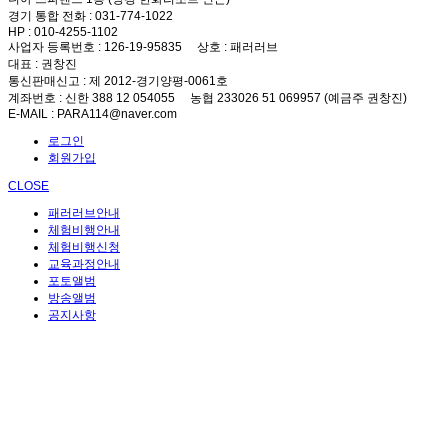
경기 통합 전화
: 031-774-1022
HP
: 010-4255-1102
사업자 등록번호
: 126-19-95835
상호
: 패러러브
대표
: 권창진
통신판매신고
: 제 2012-경기양평-0061호
계좌번호
: 신한 388 12 054055 농협 233026 51 069957 (예금주 권창진)
E-MAIL
: PARA114@naver.com
로그인
회원가입
CLOSE
패러러브안내
체험비행안내
체험비행신청
교육과정안내
포토앨범
방송앨범
공지사항