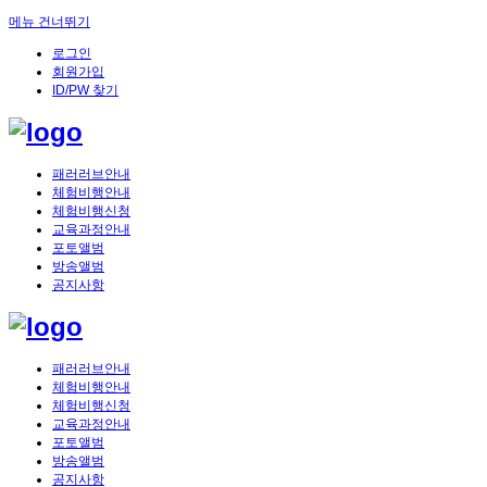
메뉴 건너뛰기
로그인
회원가입
ID/PW 찾기
패러러브안내
체험비행안내
체험비행신청
교육과정안내
포토앨범
방송앨범
공지사항
패러러브안내
체험비행안내
체험비행신청
교육과정안내
포토앨범
방송앨범
공지사항