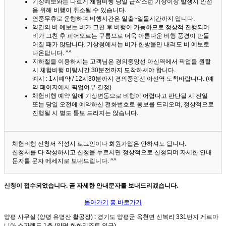
기상예보와는 다르게 체험비행 당일 급작스런 기상이상 발생시 안전
을 위해 비행이 취소될 수 있습니다.
연중무휴로 운행하며 비행시간은 일출~일몰시간까지 입니다.
약간의 비 예보는 비가 그친 후 비행이 가능하므로 정상적 진행되며
비가 그친 후 피어오르는 구름으로 더욱 아름다운 비행 풍경이 만들
어질 때가 많답니다.
기상청에서는 비가 한방울만 내려도 비 예보로
나온답니다. ^^
지하철을 이용하시는 고객님은 경의중앙선 아신역에서 픽업을 원할
시 체험비행 미팅시간 30분전까지 도착하셔야 합니다.
예시 : 1시예약 / 12시30분까지 경의중앙선 아신역 도착바랍니다. (예
약 페이지에서 픽업여부 결정)
체험비행 예약 일에 기상변동으로 비행이 어렵다고 판단될 시 전일
또는 당일 오전에 예약하신 전화번호로 통보를 드리오며, 정상적으로
진행될 시 별도 통보 드리지는 않습니다.
체험비행 신청서 작성시 로그인이나 회원가입은 안하셔도 됩니다.
신청서를 다 작성하시고 신청을 누르시면 정상적으로 신청되며 자세한 안내
문자를 문자 메세지로 보내드립니다. ^^
신청이 접수되었습니다. 곧 자세한 안내문자를 보내드리겠습니다.
돌아가기
홈 바로가기
양평 사무실 (양평 유명산 활공장)
: 경기도 양평군 옥천면 신복리 331번지 게르마
니아 스파랜드 1층 (양평 한화리조트 인근)