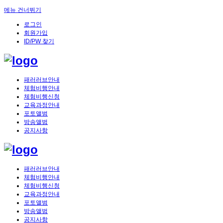
메뉴 건너뛰기
로그인
회원가입
ID/PW 찾기
패러러브안내
체험비행안내
체험비행신청
교육과정안내
포토앨범
방송앨범
공지사항
패러러브안내
체험비행안내
체험비행신청
교육과정안내
포토앨범
방송앨범
공지사항