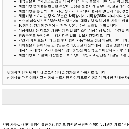
예약금을 예약자명으로 입금 시 저희에게 자동 통보가 되며, 입금 확인 
체험비행 준비물은 편안한 복장에 굽낮은 운동화가 필수이며, 선글라스, 
체험비행은 통상적으로 1시간 정도가 소요되며, 현지사정(안개구름, 강풍,
체험비행 소요시간 중 약 25분은 착륙장에서 이륙장(865미터)까지의 
코스별 비행시간은 13분~25분 정도이며 체험비행 당일 기류 변화로 인
10명이상 단체의 경우에는 좀 더 많은 시간이 소요될 수 있습니다.
기상예보와는 다르게 체험비행 당일 급작스런 기상이상 발생시 안전을 위
연중무휴로 운행하며 비행시간은 일출~일몰시간까지 입니다.
약간의 비 예보는 비가 그친 후 비행이 가능하므로 정상적 진행되며 비가
지하철을 이용하시는 고객님은 경의중앙선 아신역에서 픽업을 원할시 체
예시 : 1시예약 / 12시30분까지 경의중앙선 아신역 도착바랍니다. (예약
체험비행 예약 일에 기상변동으로 비행이 어렵다고 판단될 시 전일 또는 
체험비행 신청서 작성시 로그인이나 회원가입은 안하셔도 됩니다.
신청서를 다 작성하시고 신청을 누르시면 정상적으로 신청되며 자세한 안내문자를
양평 사무실 (양평 유명산 활공장)
: 경기도 양평군 옥천면 신복리 331번지 게르마니