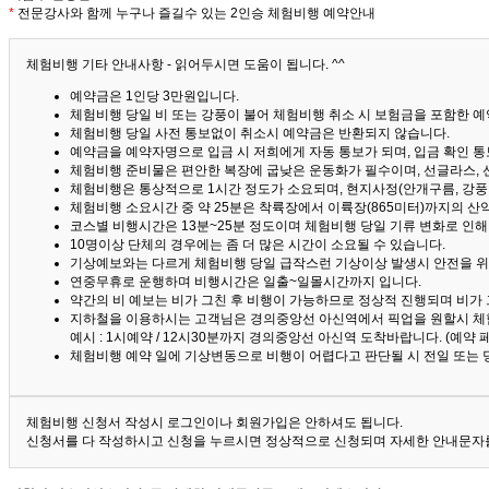
*
전문강사와 함께 누구나 즐길수 있는 2인승 체험비행 예약안내
체험비행 기타 안내사항 - 읽어두시면 도움이 됩니다. ^^
예약금은 1인당 3만원입니다.
체험비행 당일 비 또는 강풍이 불어 체험비행 취소 시 보험금을 포함한 예약
체험비행 당일 사전 통보없이 취소시 예약금은 반환되지 않습니다.
예약금을 예약자명으로 입금 시 저희에게 자동 통보가 되며, 입금 확인 
체험비행 준비물은 편안한 복장에 굽낮은 운동화가 필수이며, 선글라스, 
체험비행은 통상적으로 1시간 정도가 소요되며, 현지사정(안개구름, 강풍,
체험비행 소요시간 중 약 25분은 착륙장에서 이륙장(865미터)까지의 
코스별 비행시간은 13분~25분 정도이며 체험비행 당일 기류 변화로 인
10명이상 단체의 경우에는 좀 더 많은 시간이 소요될 수 있습니다.
기상예보와는 다르게 체험비행 당일 급작스런 기상이상 발생시 안전을 위
연중무휴로 운행하며 비행시간은 일출~일몰시간까지 입니다.
약간의 비 예보는 비가 그친 후 비행이 가능하므로 정상적 진행되며 비가
지하철을 이용하시는 고객님은 경의중앙선 아신역에서 픽업을 원할시 체
예시 : 1시예약 / 12시30분까지 경의중앙선 아신역 도착바랍니다. (예약
체험비행 예약 일에 기상변동으로 비행이 어렵다고 판단될 시 전일 또는 
체험비행 신청서 작성시 로그인이나 회원가입은 안하셔도 됩니다.
신청서를 다 작성하시고 신청을 누르시면 정상적으로 신청되며 자세한 안내문자를