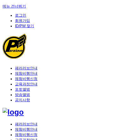
메뉴 건너뛰기
로그인
회원가입
ID/PW 찾기
패러러브안내
체험비행안내
체험비행신청
교육과정안내
포토앨범
방송앨범
공지사항
패러러브안내
체험비행안내
체험비행신청