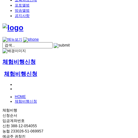
교육과정안내
포토앨범
방송앨범
공지사항
체험비행신청
체험비행신청
HOME
체험비행신청
체험비행
신청순서
입금계좌번호
신한 388-12-054055
농협 233026-51-069957
예금주 권창진