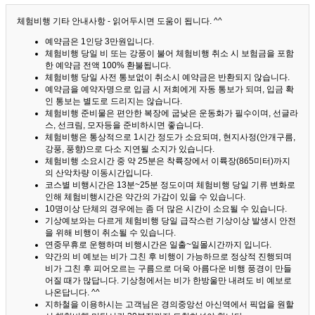
체험비행 기타 안내사항 - 읽어두시면 도움이 됩니다. ^^
예약금은 1인당 3만원입니다.
체험비행 당일 비 또는 강풍이 불어 체험비행 취소 시 보험금을 포함
한 예약금 전액 100% 환불됩니다.
체험비행 당일 사전 통보없이 취소시 예약금은 반환되지 않습니다.
예약금을 예약자명으로 입금 시 저희에게 자동 통보가 되며, 입금 확
인 통보는 별도로 드리지는 않습니다.
체험비행 준비물은 편안한 복장에 굽낮은 운동화가 필수이며, 선글라
스, 선크림, 모자등을 준비하시면 좋습니다.
체험비행은 통상적으로 1시간 정도가 소요되며, 현지사정(안개구름,
강풍, 풍향)으로 다소 지연될 소지가 있습니다.
체험비행 소요시간 중 약 25분은 착륙장에서 이륙장(865미터)까지
의 산악차량 이동시간입니다.
코스별 비행시간은 13분~25분 정도이며 체험비행 당일 기류 변화로
인해 체험비행시간은 약간의 가감이 있을 수 있습니다.
10명이상 단체의 경우에는 좀 더 많은 시간이 소요될 수 있습니다.
기상예보와는 다르게 체험비행 당일 급작스런 기상이상 발생시 안전
을 위해 비행이 취소될 수 있습니다.
연중무휴로 운행하며 비행시간은 일출~일몰시간까지 입니다.
약간의 비 예보는 비가 그친 후 비행이 가능하므로 정상적 진행되며
비가 그친 후 피어오르는 구름으로 더욱 아름다운 비행 풍경이 만들
어질 때가 많답니다.
기상청에서는 비가 한방울만 내려도 비 예보로
나온답니다. ^^
지하철을 이용하시는 고객님은 경의중앙선 아신역에서 픽업을 원할