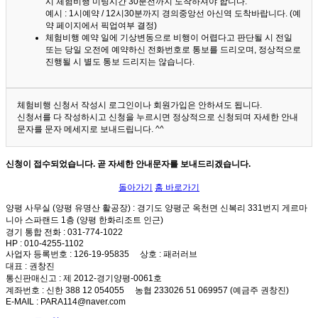
시 체험비행 미팅시간 30분전까지 도착하셔야 합니다.
예시 : 1시예약 / 12시30분까지 경의중앙선 아신역 도착바랍니다. (예
약 페이지에서 픽업여부 결정)
체험비행 예약 일에 기상변동으로 비행이 어렵다고 판단될 시 전일
또는 당일 오전에 예약하신 전화번호로 통보를 드리오며, 정상적으로
진행될 시 별도 통보 드리지는 않습니다.
체험비행 신청서 작성시 로그인이나 회원가입은 안하셔도 됩니다.
신청서를 다 작성하시고 신청을 누르시면 정상적으로 신청되며 자세한 안내
문자를 문자 메세지로 보내드립니다. ^^
신청이 접수되었습니다. 곧 자세한 안내문자를 보내드리겠습니다.
돌아가기
홈 바로가기
양평 사무실 (양평 유명산 활공장)
: 경기도 양평군 옥천면 신복리 331번지 게르마
니아 스파랜드 1층 (양평 한화리조트 인근)
경기 통합 전화
: 031-774-1022
HP
: 010-4255-1102
사업자 등록번호
: 126-19-95835
상호
: 패러러브
대표
: 권창진
통신판매신고
: 제 2012-경기양평-0061호
계좌번호
: 신한 388 12 054055 농협 233026 51 069957 (예금주 권창진)
E-MAIL
: PARA114@naver.com