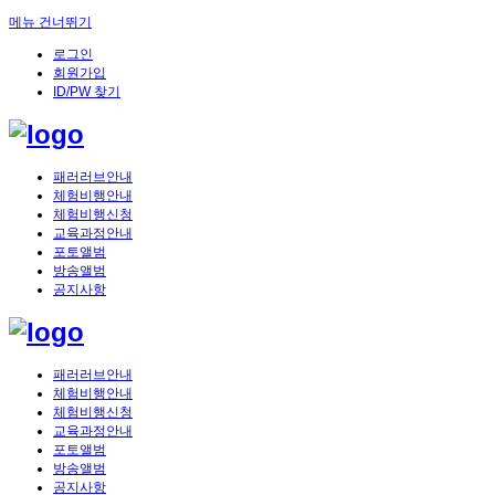
메뉴 건너뛰기
로그인
회원가입
ID/PW 찾기
패러러브안내
체험비행안내
체험비행신청
교육과정안내
포토앨범
방송앨범
공지사항
패러러브안내
체험비행안내
체험비행신청
교육과정안내
포토앨범
방송앨범
공지사항