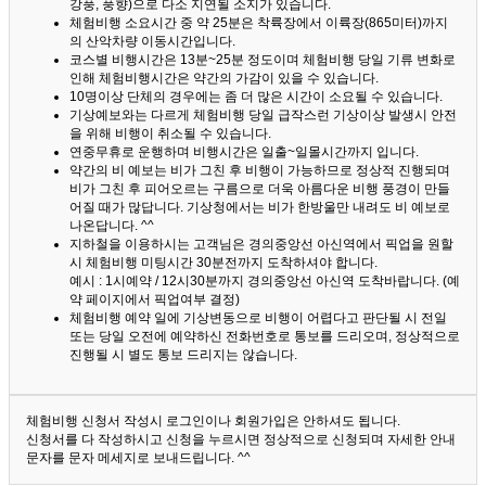
강풍, 풍향)으로 다소 지연될 소지가 있습니다.
체험비행 소요시간 중 약 25분은 착륙장에서 이륙장(865미터)까지
의 산악차량 이동시간입니다.
코스별 비행시간은 13분~25분 정도이며 체험비행 당일 기류 변화로
인해 체험비행시간은 약간의 가감이 있을 수 있습니다.
10명이상 단체의 경우에는 좀 더 많은 시간이 소요될 수 있습니다.
기상예보와는 다르게 체험비행 당일 급작스런 기상이상 발생시 안전
을 위해 비행이 취소될 수 있습니다.
연중무휴로 운행하며 비행시간은 일출~일몰시간까지 입니다.
약간의 비 예보는 비가 그친 후 비행이 가능하므로 정상적 진행되며
비가 그친 후 피어오르는 구름으로 더욱 아름다운 비행 풍경이 만들
어질 때가 많답니다.
기상청에서는 비가 한방울만 내려도 비 예보로
나온답니다. ^^
지하철을 이용하시는 고객님은 경의중앙선 아신역에서 픽업을 원할
시 체험비행 미팅시간 30분전까지 도착하셔야 합니다.
예시 : 1시예약 / 12시30분까지 경의중앙선 아신역 도착바랍니다. (예
약 페이지에서 픽업여부 결정)
체험비행 예약 일에 기상변동으로 비행이 어렵다고 판단될 시 전일
또는 당일 오전에 예약하신 전화번호로 통보를 드리오며, 정상적으로
진행될 시 별도 통보 드리지는 않습니다.
체험비행 신청서 작성시 로그인이나 회원가입은 안하셔도 됩니다.
신청서를 다 작성하시고 신청을 누르시면 정상적으로 신청되며 자세한 안내
문자를 문자 메세지로 보내드립니다. ^^