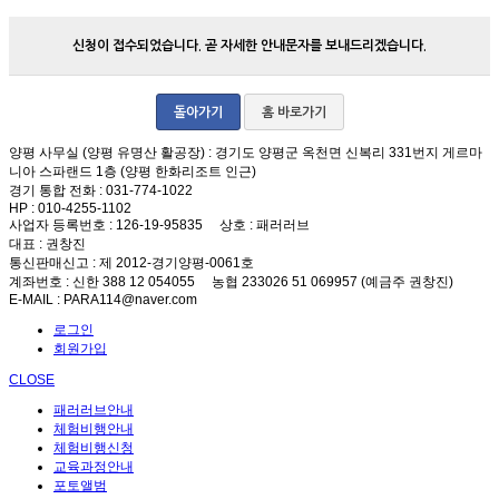
신청이 접수되었습니다. 곧 자세한 안내문자를 보내드리겠습니다.
돌아가기
홈 바로가기
양평 사무실 (양평 유명산 활공장)
: 경기도 양평군 옥천면 신복리 331번지 게르마
니아 스파랜드 1층 (양평 한화리조트 인근)
경기 통합 전화
: 031-774-1022
HP
: 010-4255-1102
사업자 등록번호
: 126-19-95835
상호
: 패러러브
대표
: 권창진
통신판매신고
: 제 2012-경기양평-0061호
계좌번호
: 신한 388 12 054055 농협 233026 51 069957 (예금주 권창진)
E-MAIL
: PARA114@naver.com
로그인
회원가입
CLOSE
패러러브안내
체험비행안내
체험비행신청
교육과정안내
포토앨범