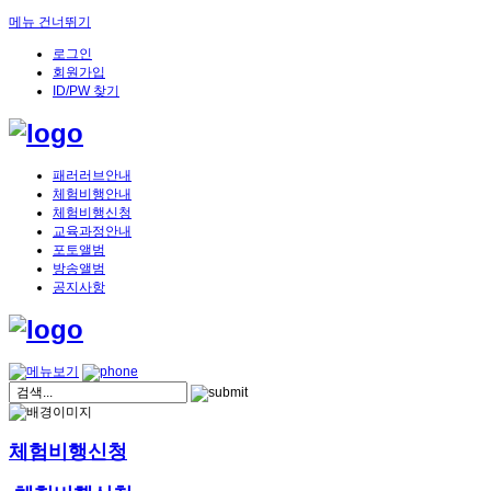
메뉴 건너뛰기
로그인
회원가입
ID/PW 찾기
패러러브안내
체험비행안내
체험비행신청
교육과정안내
포토앨범
방송앨범
공지사항
체험비행신청