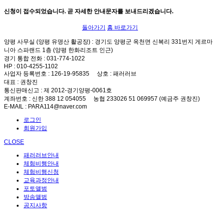
신청이 접수되었습니다. 곧 자세한 안내문자를 보내드리겠습니다.
돌아가기
홈 바로가기
양평 사무실 (양평 유명산 활공장)
: 경기도 양평군 옥천면 신복리 331번지 게르마
니아 스파랜드 1층 (양평 한화리조트 인근)
경기 통합 전화
: 031-774-1022
HP
: 010-4255-1102
사업자 등록번호
: 126-19-95835
상호
: 패러러브
대표
: 권창진
통신판매신고
: 제 2012-경기양평-0061호
계좌번호
: 신한 388 12 054055 농협 233026 51 069957 (예금주 권창진)
E-MAIL
: PARA114@naver.com
로그인
회원가입
CLOSE
패러러브안내
체험비행안내
체험비행신청
교육과정안내
포토앨범
방송앨범
공지사항