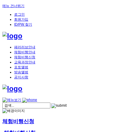
메뉴 건너뛰기
로그인
회원가입
ID/PW 찾기
패러러브안내
체험비행안내
체험비행신청
교육과정안내
포토앨범
방송앨범
공지사항
체험비행신청