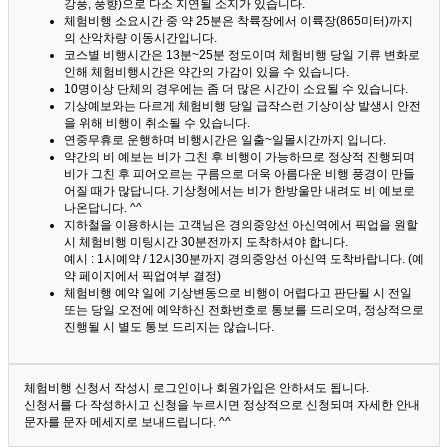
강풍, 풍향)으로 다소 지연될 소지가 있습니다.
체험비행 소요시간 중 약 25분은 착륙장에서 이륙장(865미터)까지
의 산악차량 이동시간입니다.
코스별 비행시간은 13분~25분 정도이며 체험비행 당일 기류 변화로
인해 체험비행시간은 약간의 가감이 있을 수 있습니다.
10명이상 단체의 경우에는 좀 더 많은 시간이 소요될 수 있습니다.
기상예보와는 다르게 체험비행 당일 급작스런 기상이상 발생시 안전
을 위해 비행이 취소될 수 있습니다.
연중무휴로 운행하며 비행시간은 일출~일몰시간까지 입니다.
약간의 비 예보는 비가 그친 후 비행이 가능하므로 정상적 진행되며
비가 그친 후 피어오르는 구름으로 더욱 아름다운 비행 풍경이 만들
어질 때가 많답니다.
기상청에서는 비가 한방울만 내려도 비 예보로
나온답니다. ^^
지하철을 이용하시는 고객님은 경의중앙선 아신역에서 픽업을 원할
시 체험비행 미팅시간 30분전까지 도착하셔야 합니다.
예시 : 1시예약 / 12시30분까지 경의중앙선 아신역 도착바랍니다. (예
약 페이지에서 픽업여부 결정)
체험비행 예약 일에 기상변동으로 비행이 어렵다고 판단될 시 전일
또는 당일 오전에 예약하신 전화번호로 통보를 드리오며, 정상적으로
진행될 시 별도 통보 드리지는 않습니다.
체험비행 신청서 작성시 로그인이나 회원가입은 안하셔도 됩니다.
신청서를 다 작성하시고 신청을 누르시면 정상적으로 신청되며 자세한 안내
문자를 문자 메세지로 보내드립니다. ^^