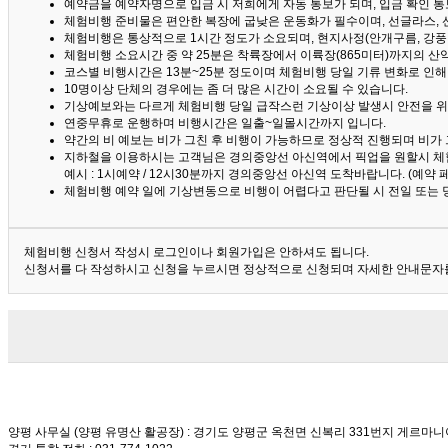
예약금을 예약자명으로 입금 시 저희에게 자동 통보가 되며, 입금 확인 
체험비행 준비물은 편안한 복장에 굽낮은 운동화가 필수이며, 선글라스, 
체험비행은 통상적으로 1시간 정도가 소요되며, 현지사정(안개구름, 강풍,
체험비행 소요시간 중 약 25분은 착륙장에서 이륙장(865미터)까지의 
코스별 비행시간은 13분~25분 정도이며 체험비행 당일 기류 변화로 인
10명이상 단체의 경우에는 좀 더 많은 시간이 소요될 수 있습니다.
기상예보와는 다르게 체험비행 당일 급작스런 기상이상 발생시 안전을 위
연중무휴로 운행하며 비행시간은 일출~일몰시간까지 입니다.
약간의 비 예보는 비가 그친 후 비행이 가능하므로 정상적 진행되며 비가
지하철을 이용하시는 고객님은 경의중앙선 아신역에서 픽업을 원할시 체
예시 : 1시예약 / 12시30분까지 경의중앙선 아신역 도착바랍니다. (예약
체험비행 예약 일에 기상변동으로 비행이 어렵다고 판단될 시 전일 또는 
체험비행 신청서 작성시 로그인이나 회원가입은 안하셔도 됩니다.
신청서를 다 작성하시고 신청을 누르시면 정상적으로 신청되며 자세한 안내문자를
양평 사무실 (양평 유명산 활공장)
: 경기도 양평군 옥천면 신복리 331번지 게르마니