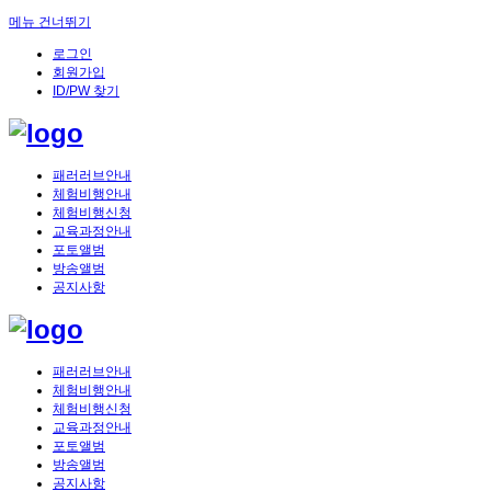
메뉴 건너뛰기
로그인
회원가입
ID/PW 찾기
패러러브안내
체험비행안내
체험비행신청
교육과정안내
포토앨범
방송앨범
공지사항
패러러브안내
체험비행안내
체험비행신청
교육과정안내
포토앨범
방송앨범
공지사항