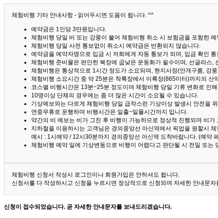
체험비행 기타 안내사항 - 읽어두시면 도움이 됩니다. ^^
예약금은 1인당 3만원입니다.
체험비행 당일 비 또는 강풍이 불어 체험비행 취소 시 보험금을 포함한 예약
체험비행 당일 사전 통보없이 취소시 예약금은 반환되지 않습니다.
예약금을 예약자명으로 입금 시 저희에게 자동 통보가 되며, 입금 확인 
체험비행 준비물은 편안한 복장에 굽낮은 운동화가 필수이며, 선글라스, 
체험비행은 통상적으로 1시간 정도가 소요되며, 현지사정(안개구름, 강풍,
체험비행 소요시간 중 약 25분은 착륙장에서 이륙장(865미터)까지의 
코스별 비행시간은 13분~25분 정도이며 체험비행 당일 기류 변화로 인
10명이상 단체의 경우에는 좀 더 많은 시간이 소요될 수 있습니다.
기상예보와는 다르게 체험비행 당일 급작스런 기상이상 발생시 안전을 위
연중무휴로 운행하며 비행시간은 일출~일몰시간까지 입니다.
약간의 비 예보는 비가 그친 후 비행이 가능하므로 정상적 진행되며 비가
지하철을 이용하시는 고객님은 경의중앙선 아신역에서 픽업을 원할시 체
예시 : 1시예약 / 12시30분까지 경의중앙선 아신역 도착바랍니다. (예약
체험비행 예약 일에 기상변동으로 비행이 어렵다고 판단될 시 전일 또는 
체험비행 신청서 작성시 로그인이나 회원가입은 안하셔도 됩니다.
신청서를 다 작성하시고 신청을 누르시면 정상적으로 신청되며 자세한 안내문자를
신청이 접수되었습니다. 곧 자세한 안내문자를 보내드리겠습니다.