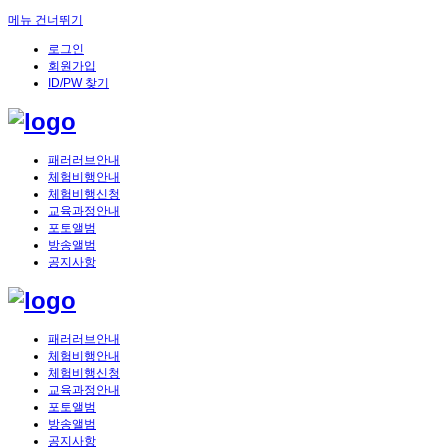
메뉴 건너뛰기
로그인
회원가입
ID/PW 찾기
패러러브안내
체험비행안내
체험비행신청
교육과정안내
포토앨범
방송앨범
공지사항
패러러브안내
체험비행안내
체험비행신청
교육과정안내
포토앨범
방송앨범
공지사항