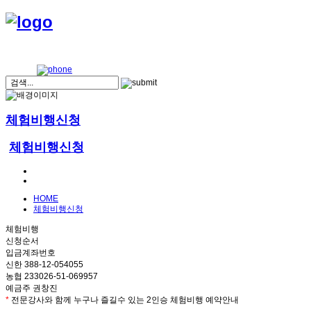
체험비행신청
체험비행신청
HOME
체험비행신청
체험비행
신청순서
입금계좌번호
신한 388-12-054055
농협 233026-51-069957
예금주 권창진
*
전문강사와 함께 누구나 즐길수 있는 2인승 체험비행 예약안내