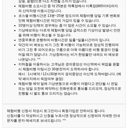
강풍, 풍향)으로 다소 지연될 소지가 있습니다.
체험비행 소요시간 중 약 25분은 착륙장에서 이륙장(865미터)까지
의 산악차량 이동시간입니다.
코스별 비행시간은 13분~25분 정도이며 체험비행 당일 기류 변화로
인해 체험비행시간은 약간의 가감이 있을 수 있습니다.
10명이상 단체의 경우에는 좀 더 많은 시간이 소요될 수 있습니다.
기상예보와는 다르게 체험비행 당일 급작스런 기상이상 발생시 안전
을 위해 비행이 취소될 수 있습니다.
연중무휴로 운행하며 비행시간은 일출~일몰시간까지 입니다.
약간의 비 예보는 비가 그친 후 비행이 가능하므로 정상적 진행되며
비가 그친 후 피어오르는 구름으로 더욱 아름다운 비행 풍경이 만들
어질 때가 많답니다.
기상청에서는 비가 한방울만 내려도 비 예보로
나온답니다. ^^
지하철을 이용하시는 고객님은 경의중앙선 아신역에서 픽업을 원할
시 체험비행 미팅시간 30분전까지 도착하셔야 합니다.
예시 : 1시예약 / 12시30분까지 경의중앙선 아신역 도착바랍니다. (예
약 페이지에서 픽업여부 결정)
체험비행 예약 일에 기상변동으로 비행이 어렵다고 판단될 시 전일
또는 당일 오전에 예약하신 전화번호로 통보를 드리오며, 정상적으로
진행될 시 별도 통보 드리지는 않습니다.
체험비행 신청서 작성시 로그인이나 회원가입은 안하셔도 됩니다.
신청서를 다 작성하시고 신청을 누르시면 정상적으로 신청되며 자세한 안내
문자를 문자 메세지로 보내드립니다. ^^