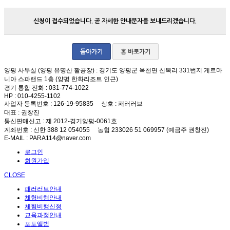
신청이 접수되었습니다. 곧 자세한 안내문자를 보내드리겠습니다.
돌아가기
홈 바로가기
양평 사무실 (양평 유명산 활공장)
: 경기도 양평군 옥천면 신복리 331번지 게르마
니아 스파랜드 1층 (양평 한화리조트 인근)
경기 통합 전화
: 031-774-1022
HP
: 010-4255-1102
사업자 등록번호
: 126-19-95835
상호
: 패러러브
대표
: 권창진
통신판매신고
: 제 2012-경기양평-0061호
계좌번호
: 신한 388 12 054055 농협 233026 51 069957 (예금주 권창진)
E-MAIL
: PARA114@naver.com
로그인
회원가입
CLOSE
패러러브안내
체험비행안내
체험비행신청
교육과정안내
포토앨범