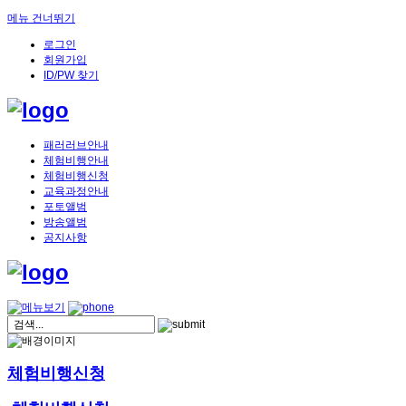
메뉴 건너뛰기
로그인
회원가입
ID/PW 찾기
패러러브안내
체험비행안내
체험비행신청
교육과정안내
포토앨범
방송앨범
공지사항
체험비행신청