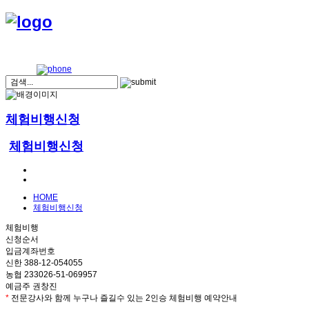
체험비행신청
체험비행신청
HOME
체험비행신청
체험비행
신청순서
입금계좌번호
신한 388-12-054055
농협 233026-51-069957
예금주 권창진
*
전문강사와 함께 누구나 즐길수 있는 2인승 체험비행 예약안내