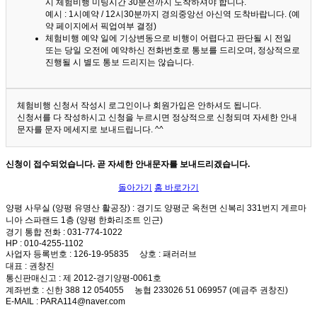
시 체험비행 미팅시간 30분전까지 도착하셔야 합니다.
예시 : 1시예약 / 12시30분까지 경의중앙선 아신역 도착바랍니다. (예
약 페이지에서 픽업여부 결정)
체험비행 예약 일에 기상변동으로 비행이 어렵다고 판단될 시 전일
또는 당일 오전에 예약하신 전화번호로 통보를 드리오며, 정상적으로
진행될 시 별도 통보 드리지는 않습니다.
체험비행 신청서 작성시 로그인이나 회원가입은 안하셔도 됩니다.
신청서를 다 작성하시고 신청을 누르시면 정상적으로 신청되며 자세한 안내
문자를 문자 메세지로 보내드립니다. ^^
신청이 접수되었습니다. 곧 자세한 안내문자를 보내드리겠습니다.
돌아가기
홈 바로가기
양평 사무실 (양평 유명산 활공장)
: 경기도 양평군 옥천면 신복리 331번지 게르마
니아 스파랜드 1층 (양평 한화리조트 인근)
경기 통합 전화
: 031-774-1022
HP
: 010-4255-1102
사업자 등록번호
: 126-19-95835
상호
: 패러러브
대표
: 권창진
통신판매신고
: 제 2012-경기양평-0061호
계좌번호
: 신한 388 12 054055 농협 233026 51 069957 (예금주 권창진)
E-MAIL
: PARA114@naver.com