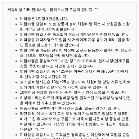
체험비행 기타 안내사항 - 읽어두시면 도움이 됩니다. ^^
예약금은 1인당 3만원입니다.
체험비행 당일 비 또는 강풍이 불어 체험비행 취소 시 보험금을 포함
한 예약금 전액 100% 환불됩니다.
체험비행 당일 사전 통보없이 취소시 예약금은 반환되지 않습니다.
예약금을 예약자명으로 입금 시 저희에게 자동 통보가 되며, 입금 확
인 통보는 별도로 드리지는 않습니다.
체험비행 준비물은 편안한 복장에 굽낮은 운동화가 필수이며, 선글라
스, 선크림, 모자등을 준비하시면 좋습니다.
체험비행은 통상적으로 1시간 정도가 소요되며, 현지사정(안개구름,
강풍, 풍향)으로 다소 지연될 소지가 있습니다.
체험비행 소요시간 중 약 25분은 착륙장에서 이륙장(865미터)까지
의 산악차량 이동시간입니다.
코스별 비행시간은 13분~25분 정도이며 체험비행 당일 기류 변화로
인해 체험비행시간은 약간의 가감이 있을 수 있습니다.
10명이상 단체의 경우에는 좀 더 많은 시간이 소요될 수 있습니다.
기상예보와는 다르게 체험비행 당일 급작스런 기상이상 발생시 안전
을 위해 비행이 취소될 수 있습니다.
연중무휴로 운행하며 비행시간은 일출~일몰시간까지 입니다.
약간의 비 예보는 비가 그친 후 비행이 가능하므로 정상적 진행되며
비가 그친 후 피어오르는 구름으로 더욱 아름다운 비행 풍경이 만들
어질 때가 많답니다.
기상청에서는 비가 한방울만 내려도 비 예보로
나온답니다. ^^
지하철을 이용하시는 고객님은 경의중앙선 아신역에서 픽업을 원할