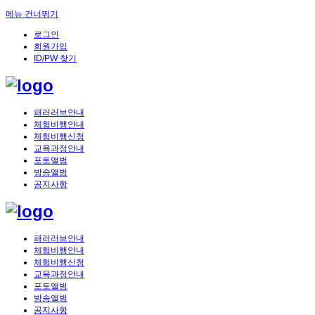
메뉴 건너뛰기
로그인
회원가입
ID/PW 찾기
패러러브안내
체험비행안내
체험비행신청
교육과정안내
포토앨범
방송앨범
공지사항
패러러브안내
체험비행안내
체험비행신청
교육과정안내
포토앨범
방송앨범
공지사항