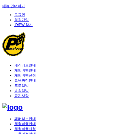
메뉴 건너뛰기
로그인
회원가입
ID/PW 찾기
패러러브안내
체험비행안내
체험비행신청
교육과정안내
포토앨범
방송앨범
공지사항
패러러브안내
체험비행안내
체험비행신청