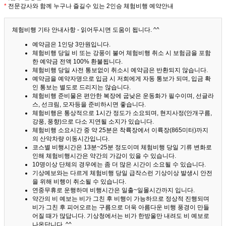
*
전문강사와 함께 누구나 즐길수 있는 2인승 체험비행 예약안내
체험비행 기타 안내사항 - 읽어두시면 도움이 됩니다. ^^
예약금은 1인당 3만원입니다.
체험비행 당일 비 또는 강풍이 불어 체험비행 취소 시 보험금을 포함
한 예약금 전액 100% 환불됩니다.
체험비행 당일 사전 통보없이 취소시 예약금은 반환되지 않습니다.
예약금을 예약자명으로 입금 시 저희에게 자동 통보가 되며, 입금 확
인 통보는 별도로 드리지는 않습니다.
체험비행 준비물은 편안한 복장에 굽낮은 운동화가 필수이며, 선글라
스, 선크림, 모자등을 준비하시면 좋습니다.
체험비행은 통상적으로 1시간 정도가 소요되며, 현지사정(안개구름,
강풍, 풍향)으로 다소 지연될 소지가 있습니다.
체험비행 소요시간 중 약 25분은 착륙장에서 이륙장(865미터)까지
의 산악차량 이동시간입니다.
코스별 비행시간은 13분~25분 정도이며 체험비행 당일 기류 변화로
인해 체험비행시간은 약간의 가감이 있을 수 있습니다.
10명이상 단체의 경우에는 좀 더 많은 시간이 소요될 수 있습니다.
기상예보와는 다르게 체험비행 당일 급작스런 기상이상 발생시 안전
을 위해 비행이 취소될 수 있습니다.
연중무휴로 운행하며 비행시간은 일출~일몰시간까지 입니다.
약간의 비 예보는 비가 그친 후 비행이 가능하므로 정상적 진행되며
비가 그친 후 피어오르는 구름으로 더욱 아름다운 비행 풍경이 만들
어질 때가 많답니다.
기상청에서는 비가 한방울만 내려도 비 예보로
나온답니다. ^^