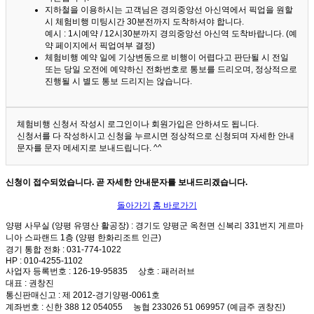
지하철을 이용하시는 고객님은 경의중앙선 아신역에서 픽업을 원할
시 체험비행 미팅시간 30분전까지 도착하셔야 합니다.
예시 : 1시예약 / 12시30분까지 경의중앙선 아신역 도착바랍니다. (예
약 페이지에서 픽업여부 결정)
체험비행 예약 일에 기상변동으로 비행이 어렵다고 판단될 시 전일
또는 당일 오전에 예약하신 전화번호로 통보를 드리오며, 정상적으로
진행될 시 별도 통보 드리지는 않습니다.
체험비행 신청서 작성시 로그인이나 회원가입은 안하셔도 됩니다.
신청서를 다 작성하시고 신청을 누르시면 정상적으로 신청되며 자세한 안내
문자를 문자 메세지로 보내드립니다. ^^
신청이 접수되었습니다. 곧 자세한 안내문자를 보내드리겠습니다.
돌아가기
홈 바로가기
양평 사무실 (양평 유명산 활공장)
: 경기도 양평군 옥천면 신복리 331번지 게르마
니아 스파랜드 1층 (양평 한화리조트 인근)
경기 통합 전화
: 031-774-1022
HP
: 010-4255-1102
사업자 등록번호
: 126-19-95835
상호
: 패러러브
대표
: 권창진
통신판매신고
: 제 2012-경기양평-0061호
계좌번호
: 신한 388 12 054055 농협 233026 51 069957 (예금주 권창진)