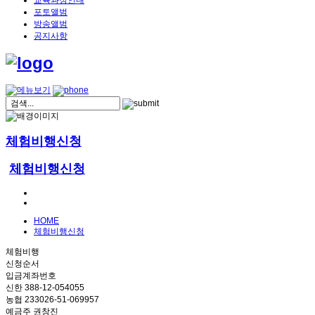
교육과정안내
포토앨범
방송앨범
공지사항
체험비행신청
체험비행신청
HOME
체험비행신청
체험비행
신청순서
입금계좌번호
신한 388-12-054055
농협 233026-51-069957
예금주 권창진