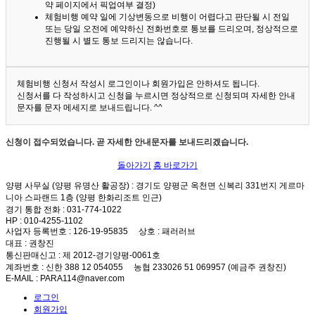
약 페이지에서 픽업여부 결정)
체험비행 예약 일에 기상변동으로 비행이 어렵다고 판단될 시 전일
또는 당일 오전에 예약하신 전화번호로 통보를 드리오며, 정상적으로
진행될 시 별도 통보 드리지는 않습니다.
체험비행 신청서 작성시 로그인이나 회원가입은 안하셔도 됩니다.
신청서를 다 작성하시고 신청을 누르시면 정상적으로 신청되며 자세한 안내
문자를 문자 메세지로 보내드립니다. ^^
신청이 접수되었습니다. 곧 자세한 안내문자를 보내드리겠습니다.
돌아가기
홈 바로가기
양평 사무실 (양평 유명산 활공장)
: 경기도 양평군 옥천면 신복리 331번지 게르마
니아 스파랜드 1층 (양평 한화리조트 인근)
경기 통합 전화
: 031-774-1022
HP
: 010-4255-1102
사업자 등록번호
: 126-19-95835
상호
: 패러러브
대표
: 권창진
통신판매신고
: 제 2012-경기양평-0061호
계좌번호
: 신한 388 12 054055 농협 233026 51 069957 (예금주 권창진)
E-MAIL
: PARA114@naver.com
로그인
회원가입