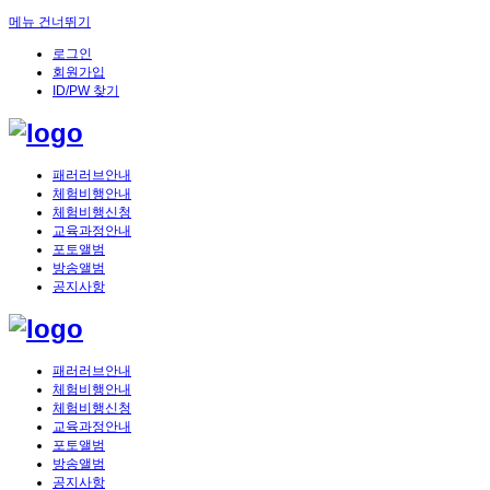
메뉴 건너뛰기
로그인
회원가입
ID/PW 찾기
패러러브안내
체험비행안내
체험비행신청
교육과정안내
포토앨범
방송앨범
공지사항
패러러브안내
체험비행안내
체험비행신청
교육과정안내
포토앨범
방송앨범
공지사항