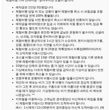
체험비행 기타 안내사항 - 읽어두시면 도움이 됩니다. ^^
예약금은 1인당 3만원입니다.
체험비행 당일 비 또는 강풍이 불어 체험비행 취소 시 보험금을 포함
한 예약금 전액 100% 환불됩니다.
체험비행 당일 사전 통보없이 취소시 예약금은 반환되지 않습니다.
예약금을 예약자명으로 입금 시 저희에게 자동 통보가 되며, 입금 확
인 통보는 별도로 드리지는 않습니다.
체험비행 준비물은 편안한 복장에 굽낮은 운동화가 필수이며, 선글라
스, 선크림, 모자등을 준비하시면 좋습니다.
체험비행은 통상적으로 1시간 정도가 소요되며, 현지사정(안개구름,
강풍, 풍향)으로 다소 지연될 소지가 있습니다.
체험비행 소요시간 중 약 25분은 착륙장에서 이륙장(865미터)까지
의 산악차량 이동시간입니다.
코스별 비행시간은 13분~25분 정도이며 체험비행 당일 기류 변화로
인해 체험비행시간은 약간의 가감이 있을 수 있습니다.
10명이상 단체의 경우에는 좀 더 많은 시간이 소요될 수 있습니다.
기상예보와는 다르게 체험비행 당일 급작스런 기상이상 발생시 안전
을 위해 비행이 취소될 수 있습니다.
연중무휴로 운행하며 비행시간은 일출~일몰시간까지 입니다.
약간의 비 예보는 비가 그친 후 비행이 가능하므로 정상적 진행되며
비가 그친 후 피어오르는 구름으로 더욱 아름다운 비행 풍경이 만들
어질 때가 많답니다.
기상청에서는 비가 한방울만 내려도 비 예보로
나온답니다. ^^
지하철을 이용하시는 고객님은 경의중앙선 아신역에서 픽업을 원할
시 체험비행 미팅시간 30분전까지 도착하셔야 합니다.
예시 : 1시예약 / 12시30분까지 경의중앙선 아신역 도착바랍니다. (예