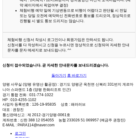
예시 : 1시예약 / 12시30분까지 경의중앙선 아신역 도착바랍니다. (예
약 페이지에서 픽업여부 결정)
체험비행 예약 일에 기상변동으로 비행이 어렵다고 판단될 시 전일
또는 당일 오전에 예약하신 전화번호로 통보를 드리오며, 정상적으로
진행될 시 별도 통보 드리지는 않습니다.
체험비행 신청서 작성시 로그인이나 회원가입은 안하셔도 됩니다.
신청서를 다 작성하시고 신청을 누르시면 정상적으로 신청되며 자세한 안내
문자를 문자 메세지로 보내드립니다. ^^
신청이 접수되었습니다. 곧 자세한 안내문자를 보내드리겠습니다.
돌아가기
홈 바로가기
양평 사무실 (양평 유명산 활공장)
: 경기도 양평군 옥천면 신복리 331번지 게르마
니아 스파랜드 1층 (양평 한화리조트 인근)
경기 통합 전화
: 031-774-1022
HP
: 010-4255-1102
사업자 등록번호
: 126-19-95835
상호
: 패러러브
대표
: 권창진
통신판매신고
: 제 2012-경기양평-0061호
계좌번호
: 신한 388 12 054055 농협 233026 51 069957 (예금주 권창진)
E-MAIL
: PARA114@naver.com
로그인