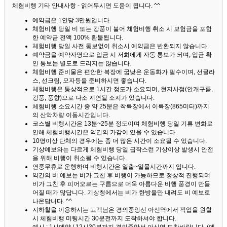
체험비행 기타 안내사항 - 읽어두시면 도움이 됩니다. ^^
예약금은 1인당 3만원입니다.
체험비행 당일 비 또는 강풍이 불어 체험비행 취소 시 보험금을 포함
한 예약금 전액 100% 환불됩니다.
체험비행 당일 사전 통보없이 취소시 예약금은 반환되지 않습니다.
예약금을 예약자명으로 입금 시 저희에게 자동 통보가 되며, 입금 확
인 통보는 별도로 드리지는 않습니다.
체험비행 준비물은 편안한 복장에 굽낮은 운동화가 필수이며, 선글라
스, 선크림, 모자등을 준비하시면 좋습니다.
체험비행은 통상적으로 1시간 정도가 소요되며, 현지사정(안개구름,
강풍, 풍향)으로 다소 지연될 소지가 있습니다.
체험비행 소요시간 중 약 25분은 착륙장에서 이륙장(865미터)까지
의 산악차량 이동시간입니다.
코스별 비행시간은 13분~25분 정도이며 체험비행 당일 기류 변화로
인해 체험비행시간은 약간의 가감이 있을 수 있습니다.
10명이상 단체의 경우에는 좀 더 많은 시간이 소요될 수 있습니다.
기상예보와는 다르게 체험비행 당일 급작스런 기상이상 발생시 안전
을 위해 비행이 취소될 수 있습니다.
연중무휴로 운행하며 비행시간은 일출~일몰시간까지 입니다.
약간의 비 예보는 비가 그친 후 비행이 가능하므로 정상적 진행되며
비가 그친 후 피어오르는 구름으로 더욱 아름다운 비행 풍경이 만들
어질 때가 많답니다.
기상청에서는 비가 한방울만 내려도 비 예보로
나온답니다. ^^
지하철을 이용하시는 고객님은 경의중앙선 아신역에서 픽업을 원할
시 체험비행 미팅시간 30분전까지 도착하셔야 합니다.