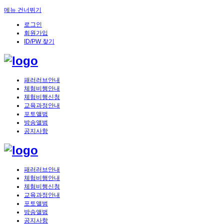
메뉴 건너뛰기
로그인
회원가입
ID/PW 찾기
패러러브안내
체험비행안내
체험비행신청
교육과정안내
포토앨범
방송앨범
공지사항
패러러브안내
체험비행안내
체험비행신청
교육과정안내
포토앨범
방송앨범
공지사항