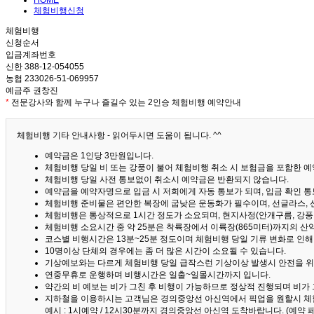
HOME
체험비행신청
체험비행
신청순서
입금계좌번호
신한 388-12-054055
농협 233026-51-069957
예금주 권창진
*
전문강사와 함께 누구나 즐길수 있는 2인승 체험비행 예약안내
체험비행 기타 안내사항 - 읽어두시면 도움이 됩니다. ^^
예약금은 1인당 3만원입니다.
체험비행 당일 비 또는 강풍이 불어 체험비행 취소 시 보험금을 포함한 예약
체험비행 당일 사전 통보없이 취소시 예약금은 반환되지 않습니다.
예약금을 예약자명으로 입금 시 저희에게 자동 통보가 되며, 입금 확인 
체험비행 준비물은 편안한 복장에 굽낮은 운동화가 필수이며, 선글라스, 
체험비행은 통상적으로 1시간 정도가 소요되며, 현지사정(안개구름, 강풍,
체험비행 소요시간 중 약 25분은 착륙장에서 이륙장(865미터)까지의 
코스별 비행시간은 13분~25분 정도이며 체험비행 당일 기류 변화로 인
10명이상 단체의 경우에는 좀 더 많은 시간이 소요될 수 있습니다.
기상예보와는 다르게 체험비행 당일 급작스런 기상이상 발생시 안전을 위
연중무휴로 운행하며 비행시간은 일출~일몰시간까지 입니다.
약간의 비 예보는 비가 그친 후 비행이 가능하므로 정상적 진행되며 비가
지하철을 이용하시는 고객님은 경의중앙선 아신역에서 픽업을 원할시 체
예시 : 1시예약 / 12시30분까지 경의중앙선 아신역 도착바랍니다. (예약