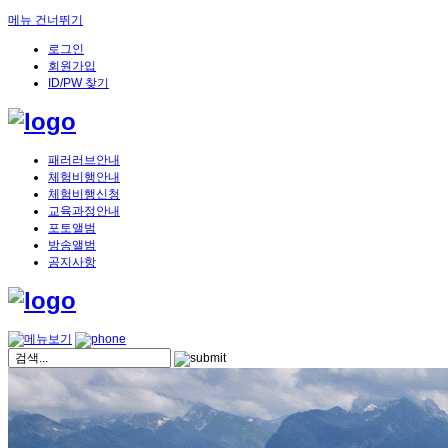
메뉴 건너뛰기
로그인
회원가입
ID/PW 찾기
패러러브안내
체험비행안내
체험비행신청
교육과정안내
포토앨범
방송앨범
공지사항