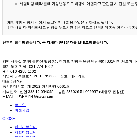
체험비행 예약 일에 기상변동으로 비행이 어렵다고 판단될 시 전일 또는 
체험비행 신청서 작성시 로그인이나 회원가입은 안하셔도 됩니다.
신청서를 다 작성하시고 신청을 누르시면 정상적으로 신청되며 자세한 안내문자를
신청이 접수되었습니다. 곧 자세한 안내문자를 보내드리겠습니다.
양평 사무실 (양평 유명산 활공장)
: 경기도 양평군 옥천면 신복리 331번지 게르마니
경기 통합 전화
: 031-774-1022
HP
: 010-4255-1102
사업자 등록번호
: 126-19-95835
상호
: 패러러브
대표
: 권창진
통신판매신고
: 제 2012-경기양평-0061호
계좌번호
: 신한 388 12 054055 농협 233026 51 069957 (예금주 권창진)
E-MAIL
: PARA114@naver.com
로그인
회원가입
CLOSE
패러러브안내
체험비행안내