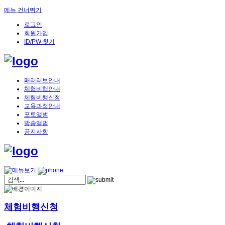
메뉴 건너뛰기
로그인
회원가입
ID/PW 찾기
패러러브안내
체험비행안내
체험비행신청
교육과정안내
포토앨범
방송앨범
공지사항
체험비행신청