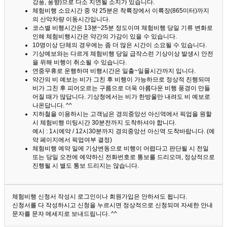
강풍, 풍향)으로 다소 지연될 소지가 있습니다.
체험비행 소요시간 중 약 25분은 착륙장에서 이륙장(865미터)까지
의 산악차량 이동시간입니다.
코스별 비행시간은 13분~25분 정도이며 체험비행 당일 기류 변화로
인해 체험비행시간은 약간의 가감이 있을 수 있습니다.
10명이상 단체의 경우에는 좀 더 많은 시간이 소요될 수 있습니다.
기상예보와는 다르게 체험비행 당일 급작스런 기상이상 발생시 안전
을 위해 비행이 취소될 수 있습니다.
연중무휴로 운행하며 비행시간은 일출~일몰시간까지 입니다.
약간의 비 예보는 비가 그친 후 비행이 가능하므로 정상적 진행되며
비가 그친 후 피어오르는 구름으로 더욱 아름다운 비행 풍경이 만들
어질 때가 많답니다.
기상청에서는 비가 한방울만 내려도 비 예보로
나온답니다. ^^
지하철을 이용하시는 고객님은 경의중앙선 아신역에서 픽업을 원할
시 체험비행 미팅시간 30분전까지 도착하셔야 합니다.
예시 : 1시예약 / 12시30분까지 경의중앙선 아신역 도착바랍니다. (예
약 페이지에서 픽업여부 결정)
체험비행 예약 일에 기상변동으로 비행이 어렵다고 판단될 시 전일
또는 당일 오전에 예약하신 전화번호로 통보를 드리오며, 정상적으로
진행될 시 별도 통보 드리지는 않습니다.
체험비행 신청서 작성시 로그인이나 회원가입은 안하셔도 됩니다.
신청서를 다 작성하시고 신청을 누르시면 정상적으로 신청되며 자세한 안내
문자를 문자 메세지로 보내드립니다. ^^