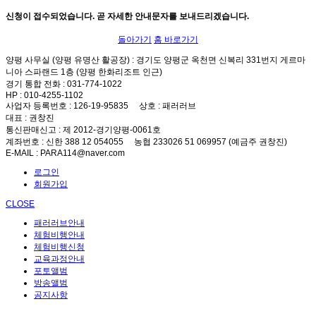
신청이 접수되었습니다. 곧 자세한 안내문자를 보내드리겠습니다.
돌아가기
홈 바로가기
양평 사무실 (양평 유명산 활공장)
: 경기도 양평군 옥천면 신복리 331번지 게르마
니아 스파랜드 1층 (양평 한화리조트 인근)
경기 통합 전화
: 031-774-1022
HP
: 010-4255-1102
사업자 등록번호
: 126-19-95835
상호
: 패러러브
대표
: 권창진
통신판매신고
: 제 2012-경기양평-0061호
계좌번호
: 신한 388 12 054055 농협 233026 51 069957 (예금주 권창진)
E-MAIL
: PARA114@naver.com
로그인
회원가입
CLOSE
패러러브안내
체험비행안내
체험비행신청
교육과정안내
포토앨범
방송앨범
공지사항