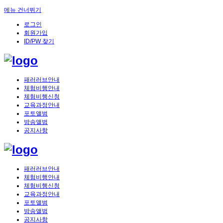
메뉴 건너뛰기
로그인
회원가입
ID/PW 찾기
패러러브안내
체험비행안내
체험비행신청
교육과정안내
포토앨범
방송앨범
공지사항
패러러브안내
체험비행안내
체험비행신청
교육과정안내
포토앨범
방송앨범
공지사항