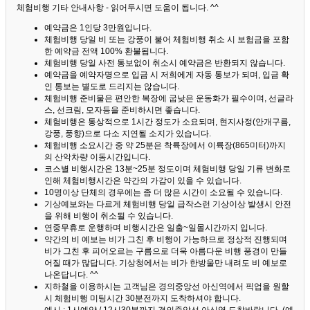
체험비행 기타 안내사항 - 읽어두시면 도움이 됩니다. ^^
예약금은 1인당 3만원입니다.
체험비행 당일 비 또는 강풍이 불어 체험비행 취소 시 보험금을 포함
한 예약금 전액 100% 환불됩니다.
체험비행 당일 사전 통보없이 취소시 예약금은 반환되지 않습니다.
예약금을 예약자명으로 입금 시 저희에게 자동 통보가 되며, 입금 확
인 통보는 별도로 드리지는 않습니다.
체험비행 준비물은 편안한 복장에 굽낮은 운동화가 필수이며, 선글라
스, 선크림, 모자등을 준비하시면 좋습니다.
체험비행은 통상적으로 1시간 정도가 소요되며, 현지사정(안개구름,
강풍, 풍향)으로 다소 지연될 소지가 있습니다.
체험비행 소요시간 중 약 25분은 착륙장에서 이륙장(865미터)까지
의 산악차량 이동시간입니다.
코스별 비행시간은 13분~25분 정도이며 체험비행 당일 기류 변화로
인해 체험비행시간은 약간의 가감이 있을 수 있습니다.
10명이상 단체의 경우에는 좀 더 많은 시간이 소요될 수 있습니다.
기상예보와는 다르게 체험비행 당일 급작스런 기상이상 발생시 안전
을 위해 비행이 취소될 수 있습니다.
연중무휴로 운행하며 비행시간은 일출~일몰시간까지 입니다.
약간의 비 예보는 비가 그친 후 비행이 가능하므로 정상적 진행되며
비가 그친 후 피어오르는 구름으로 더욱 아름다운 비행 풍경이 만들
어질 때가 많답니다.
기상청에서는 비가 한방울만 내려도 비 예보로
나온답니다. ^^
지하철을 이용하시는 고객님은 경의중앙선 아신역에서 픽업을 원할
시 체험비행 미팅시간 30분전까지 도착하셔야 합니다.