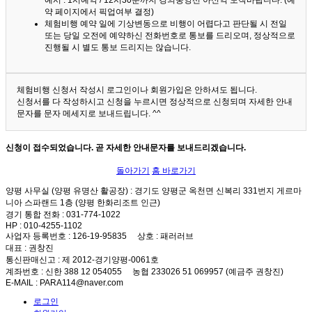
예시 : 1시예약 / 12시30분까지 경의중앙선 아신역 도착바랍니다. (예
약 페이지에서 픽업여부 결정)
체험비행 예약 일에 기상변동으로 비행이 어렵다고 판단될 시 전일
또는 당일 오전에 예약하신 전화번호로 통보를 드리오며, 정상적으로
진행될 시 별도 통보 드리지는 않습니다.
체험비행 신청서 작성시 로그인이나 회원가입은 안하셔도 됩니다.
신청서를 다 작성하시고 신청을 누르시면 정상적으로 신청되며 자세한 안내
문자를 문자 메세지로 보내드립니다. ^^
신청이 접수되었습니다. 곧 자세한 안내문자를 보내드리겠습니다.
돌아가기
홈 바로가기
양평 사무실 (양평 유명산 활공장)
: 경기도 양평군 옥천면 신복리 331번지 게르마
니아 스파랜드 1층 (양평 한화리조트 인근)
경기 통합 전화
: 031-774-1022
HP
: 010-4255-1102
사업자 등록번호
: 126-19-95835
상호
: 패러러브
대표
: 권창진
통신판매신고
: 제 2012-경기양평-0061호
계좌번호
: 신한 388 12 054055 농협 233026 51 069957 (예금주 권창진)
E-MAIL
: PARA114@naver.com
로그인