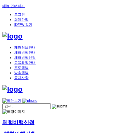
메뉴 건너뛰기
로그인
회원가입
ID/PW 찾기
패러러브안내
체험비행안내
체험비행신청
교육과정안내
포토앨범
방송앨범
공지사항
체험비행신청