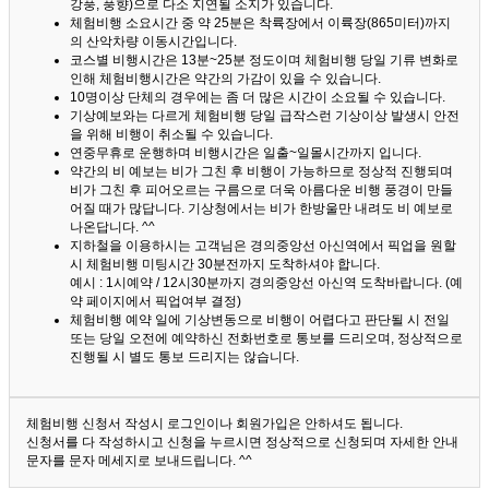
강풍, 풍향)으로 다소 지연될 소지가 있습니다.
체험비행 소요시간 중 약 25분은 착륙장에서 이륙장(865미터)까지
의 산악차량 이동시간입니다.
코스별 비행시간은 13분~25분 정도이며 체험비행 당일 기류 변화로
인해 체험비행시간은 약간의 가감이 있을 수 있습니다.
10명이상 단체의 경우에는 좀 더 많은 시간이 소요될 수 있습니다.
기상예보와는 다르게 체험비행 당일 급작스런 기상이상 발생시 안전
을 위해 비행이 취소될 수 있습니다.
연중무휴로 운행하며 비행시간은 일출~일몰시간까지 입니다.
약간의 비 예보는 비가 그친 후 비행이 가능하므로 정상적 진행되며
비가 그친 후 피어오르는 구름으로 더욱 아름다운 비행 풍경이 만들
어질 때가 많답니다.
기상청에서는 비가 한방울만 내려도 비 예보로
나온답니다. ^^
지하철을 이용하시는 고객님은 경의중앙선 아신역에서 픽업을 원할
시 체험비행 미팅시간 30분전까지 도착하셔야 합니다.
예시 : 1시예약 / 12시30분까지 경의중앙선 아신역 도착바랍니다. (예
약 페이지에서 픽업여부 결정)
체험비행 예약 일에 기상변동으로 비행이 어렵다고 판단될 시 전일
또는 당일 오전에 예약하신 전화번호로 통보를 드리오며, 정상적으로
진행될 시 별도 통보 드리지는 않습니다.
체험비행 신청서 작성시 로그인이나 회원가입은 안하셔도 됩니다.
신청서를 다 작성하시고 신청을 누르시면 정상적으로 신청되며 자세한 안내
문자를 문자 메세지로 보내드립니다. ^^