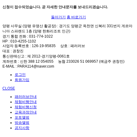
신청이 접수되었습니다. 곧 자세한 안내문자를 보내드리겠습니다.
돌아가기
홈 바로가기
양평 사무실 (양평 유명산 활공장)
: 경기도 양평군 옥천면 신복리 331번지 게르마
니아 스파랜드 1층 (양평 한화리조트 인근)
경기 통합 전화
: 031-774-1022
HP
: 010-4255-1102
사업자 등록번호
: 126-19-95835
상호
: 패러러브
대표
: 권창진
통신판매신고
: 제 2012-경기양평-0061호
계좌번호
: 신한 388 12 054055 농협 233026 51 069957 (예금주 권창진)
E-MAIL
: PARA114@naver.com
로그인
회원가입
CLOSE
패러러브안내
체험비행안내
체험비행신청
교육과정안내
포토앨범
방송앨범
공지사항