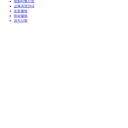
체험비행신청
교육과정안내
포토앨범
방송앨범
공지사항