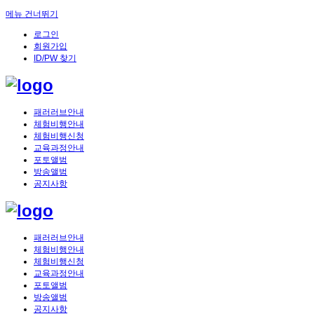
메뉴 건너뛰기
로그인
회원가입
ID/PW 찾기
패러러브안내
체험비행안내
체험비행신청
교육과정안내
포토앨범
방송앨범
공지사항
패러러브안내
체험비행안내
체험비행신청
교육과정안내
포토앨범
방송앨범
공지사항