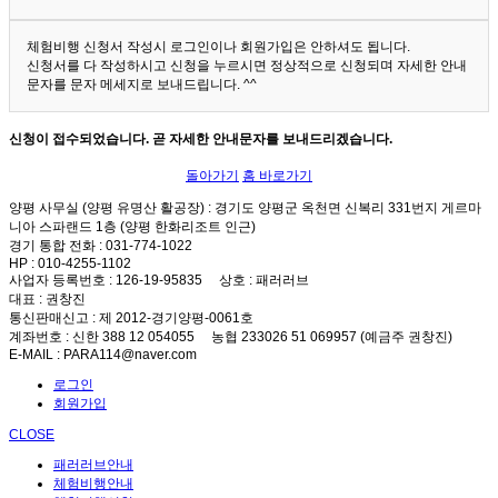
체험비행 신청서 작성시 로그인이나 회원가입은 안하셔도 됩니다.
신청서를 다 작성하시고 신청을 누르시면 정상적으로 신청되며 자세한 안내
문자를 문자 메세지로 보내드립니다. ^^
신청이 접수되었습니다. 곧 자세한 안내문자를 보내드리겠습니다.
돌아가기
홈 바로가기
양평 사무실 (양평 유명산 활공장)
: 경기도 양평군 옥천면 신복리 331번지 게르마
니아 스파랜드 1층 (양평 한화리조트 인근)
경기 통합 전화
: 031-774-1022
HP
: 010-4255-1102
사업자 등록번호
: 126-19-95835
상호
: 패러러브
대표
: 권창진
통신판매신고
: 제 2012-경기양평-0061호
계좌번호
: 신한 388 12 054055 농협 233026 51 069957 (예금주 권창진)
E-MAIL
: PARA114@naver.com
로그인
회원가입
CLOSE
패러러브안내
체험비행안내