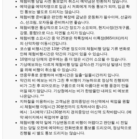
체험비행 당일 사전 통보없이 취소시 예약금은 반환되지 않습니다.
예약금을 예약자명으로 입금 시 저희에게 자동 통보가 되며, 입금 확
인 통보는 별도로 드리지는 않습니다.
체험비행 준비물은 편안한 복장에 굽낮은 운동화가 필수이며, 선글라
스, 선크림, 모자등을 준비하시면 좋습니다.
체험비행은 통상적으로 1시간 정도가 소요되며, 현지사정(안개구름,
강풍, 풍향)으로 다소 지연될 소지가 있습니다.
체험비행 소요시간 중 약 25분은 착륙장에서 이륙장(865미터)까지
의 산악차량 이동시간입니다.
코스별 비행시간은 13분~25분 정도이며 체험비행 당일 기류 변화로
인해 체험비행시간은 약간의 가감이 있을 수 있습니다.
10명이상 단체의 경우에는 좀 더 많은 시간이 소요될 수 있습니다.
기상예보와는 다르게 체험비행 당일 급작스런 기상이상 발생시 안전
을 위해 비행이 취소될 수 있습니다.
연중무휴로 운행하며 비행시간은 일출~일몰시간까지 입니다.
약간의 비 예보는 비가 그친 후 비행이 가능하므로 정상적 진행되며
비가 그친 후 피어오르는 구름으로 더욱 아름다운 비행 풍경이 만들
어질 때가 많답니다.
기상청에서는 비가 한방울만 내려도 비 예보로
나온답니다. ^^
지하철을 이용하시는 고객님은 경의중앙선 아신역에서 픽업을 원할
시 체험비행 미팅시간 30분전까지 도착하셔야 합니다.
예시 : 1시예약 / 12시30분까지 경의중앙선 아신역 도착바랍니다. (예
약 페이지에서 픽업여부 결정)
체험비행 예약 일에 기상변동으로 비행이 어렵다고 판단될 시 전일
또는 당일 오전에 예약하신 전화번호로 통보를 드리오며, 정상적으로
진행될 시 별도 통보 드리지는 않습니다.