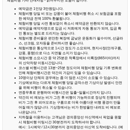
체험비행 기타 안내사항 - 읽어두시면 도움이 됩니다. ^^
예약금은 1인당 3만원입니다.
체험비행 당일 비 또는 강풍이 불어 체험비행 취소 시 보험금을 포함
한 예약금 전액 100% 환불됩니다.
체험비행 당일 사전 통보없이 취소시 예약금은 반환되지 않습니다.
예약금을 예약자명으로 입금 시 저희에게 자동 통보가 되며, 입금 확
인 통보는 별도로 드리지는 않습니다.
체험비행 준비물은 편안한 복장에 굽낮은 운동화가 필수이며, 선글라
스, 선크림, 모자등을 준비하시면 좋습니다.
체험비행은 통상적으로 1시간 정도가 소요되며, 현지사정(안개구름,
강풍, 풍향)으로 다소 지연될 소지가 있습니다.
체험비행 소요시간 중 약 25분은 착륙장에서 이륙장(865미터)까지
의 산악차량 이동시간입니다.
코스별 비행시간은 13분~25분 정도이며 체험비행 당일 기류 변화로
인해 체험비행시간은 약간의 가감이 있을 수 있습니다.
10명이상 단체의 경우에는 좀 더 많은 시간이 소요될 수 있습니다.
기상예보와는 다르게 체험비행 당일 급작스런 기상이상 발생시 안전
을 위해 비행이 취소될 수 있습니다.
연중무휴로 운행하며 비행시간은 일출~일몰시간까지 입니다.
약간의 비 예보는 비가 그친 후 비행이 가능하므로 정상적 진행되며
비가 그친 후 피어오르는 구름으로 더욱 아름다운 비행 풍경이 만들
어질 때가 많답니다.
기상청에서는 비가 한방울만 내려도 비 예보로
나온답니다. ^^
지하철을 이용하시는 고객님은 경의중앙선 아신역에서 픽업을 원할
시 체험비행 미팅시간 30분전까지 도착하셔야 합니다.
예시 : 1시예약 / 12시30분까지 경의중앙선 아신역 도착바랍니다. (예