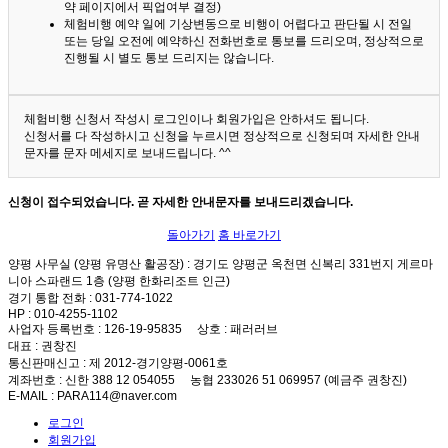
약 페이지에서 픽업여부 결정)
체험비행 예약 일에 기상변동으로 비행이 어렵다고 판단될 시 전일
또는 당일 오전에 예약하신 전화번호로 통보를 드리오며, 정상적으로
진행될 시 별도 통보 드리지는 않습니다.
체험비행 신청서 작성시 로그인이나 회원가입은 안하셔도 됩니다.
신청서를 다 작성하시고 신청을 누르시면 정상적으로 신청되며 자세한 안내
문자를 문자 메세지로 보내드립니다. ^^
신청이 접수되었습니다. 곧 자세한 안내문자를 보내드리겠습니다.
돌아가기
홈 바로가기
양평 사무실 (양평 유명산 활공장)
: 경기도 양평군 옥천면 신복리 331번지 게르마
니아 스파랜드 1층 (양평 한화리조트 인근)
경기 통합 전화
: 031-774-1022
HP
: 010-4255-1102
사업자 등록번호
: 126-19-95835
상호
: 패러러브
대표
: 권창진
통신판매신고
: 제 2012-경기양평-0061호
계좌번호
: 신한 388 12 054055 농협 233026 51 069957 (예금주 권창진)
E-MAIL
: PARA114@naver.com
로그인
회원가입