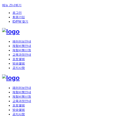
메뉴 건너뛰기
로그인
회원가입
ID/PW 찾기
패러러브안내
체험비행안내
체험비행신청
교육과정안내
포토앨범
방송앨범
공지사항
패러러브안내
체험비행안내
체험비행신청
교육과정안내
포토앨범
방송앨범
공지사항