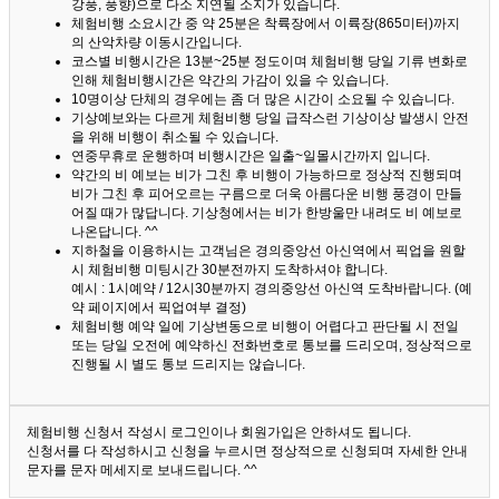
강풍, 풍향)으로 다소 지연될 소지가 있습니다.
체험비행 소요시간 중 약 25분은 착륙장에서 이륙장(865미터)까지
의 산악차량 이동시간입니다.
코스별 비행시간은 13분~25분 정도이며 체험비행 당일 기류 변화로
인해 체험비행시간은 약간의 가감이 있을 수 있습니다.
10명이상 단체의 경우에는 좀 더 많은 시간이 소요될 수 있습니다.
기상예보와는 다르게 체험비행 당일 급작스런 기상이상 발생시 안전
을 위해 비행이 취소될 수 있습니다.
연중무휴로 운행하며 비행시간은 일출~일몰시간까지 입니다.
약간의 비 예보는 비가 그친 후 비행이 가능하므로 정상적 진행되며
비가 그친 후 피어오르는 구름으로 더욱 아름다운 비행 풍경이 만들
어질 때가 많답니다.
기상청에서는 비가 한방울만 내려도 비 예보로
나온답니다. ^^
지하철을 이용하시는 고객님은 경의중앙선 아신역에서 픽업을 원할
시 체험비행 미팅시간 30분전까지 도착하셔야 합니다.
예시 : 1시예약 / 12시30분까지 경의중앙선 아신역 도착바랍니다. (예
약 페이지에서 픽업여부 결정)
체험비행 예약 일에 기상변동으로 비행이 어렵다고 판단될 시 전일
또는 당일 오전에 예약하신 전화번호로 통보를 드리오며, 정상적으로
진행될 시 별도 통보 드리지는 않습니다.
체험비행 신청서 작성시 로그인이나 회원가입은 안하셔도 됩니다.
신청서를 다 작성하시고 신청을 누르시면 정상적으로 신청되며 자세한 안내
문자를 문자 메세지로 보내드립니다. ^^