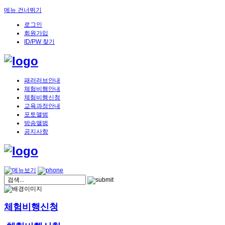
메뉴 건너뛰기
로그인
회원가입
ID/PW 찾기
패러러브안내
체험비행안내
체험비행신청
교육과정안내
포토앨범
방송앨범
공지사항
체험비행신청