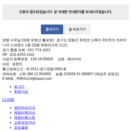
신청이 접수되었습니다. 곧 자세한 안내문자를 보내드리겠습니다.
돌아가기
홈 바로가기
양평 사무실 (양평 유명산 활공장)
: 경기도 양평군 옥천면 신복리 331번지 게르마
니아 스파랜드 1층 (양평 한화리조트 인근)
경기 통합 전화
: 031-774-1022
HP
: 010-4255-1102
사업자 등록번호
: 126-19-95835
상호
: 패러러브
대표
: 권창진
통신판매신고
: 제 2012-경기양평-0061호
계좌번호
: 신한 388 12 054055 농협 233026 51 069957 (예금주 권창진)
E-MAIL
: PARA114@naver.com
로그인
회원가입
CLOSE
패러러브안내
체험비행안내
체험비행신청
교육과정안내
포토앨범