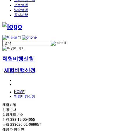
교육과정안내
포토앨범
방송앨범
공지사항
체험비행신청
체험비행신청
HOME
체험비행신청
체험비행
신청순서
입금계좌번호
신한 388-12-054055
농협 233026-51-069957
예금주 권창진