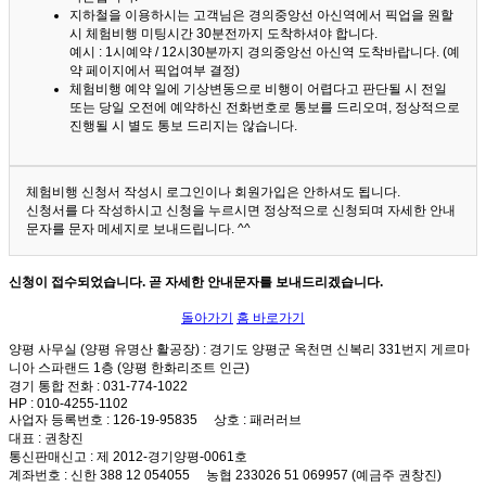
지하철을 이용하시는 고객님은 경의중앙선 아신역에서 픽업을 원할
시 체험비행 미팅시간 30분전까지 도착하셔야 합니다.
예시 : 1시예약 / 12시30분까지 경의중앙선 아신역 도착바랍니다. (예
약 페이지에서 픽업여부 결정)
체험비행 예약 일에 기상변동으로 비행이 어렵다고 판단될 시 전일
또는 당일 오전에 예약하신 전화번호로 통보를 드리오며, 정상적으로
진행될 시 별도 통보 드리지는 않습니다.
체험비행 신청서 작성시 로그인이나 회원가입은 안하셔도 됩니다.
신청서를 다 작성하시고 신청을 누르시면 정상적으로 신청되며 자세한 안내
문자를 문자 메세지로 보내드립니다. ^^
신청이 접수되었습니다. 곧 자세한 안내문자를 보내드리겠습니다.
돌아가기
홈 바로가기
양평 사무실 (양평 유명산 활공장)
: 경기도 양평군 옥천면 신복리 331번지 게르마
니아 스파랜드 1층 (양평 한화리조트 인근)
경기 통합 전화
: 031-774-1022
HP
: 010-4255-1102
사업자 등록번호
: 126-19-95835
상호
: 패러러브
대표
: 권창진
통신판매신고
: 제 2012-경기양평-0061호
계좌번호
: 신한 388 12 054055 농협 233026 51 069957 (예금주 권창진)