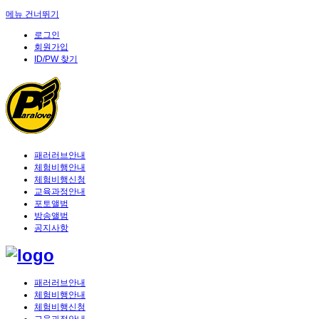
메뉴 건너뛰기
로그인
회원가입
ID/PW 찾기
패러러브안내
체험비행안내
체험비행신청
교육과정안내
포토앨범
방송앨범
공지사항
패러러브안내
체험비행안내
체험비행신청