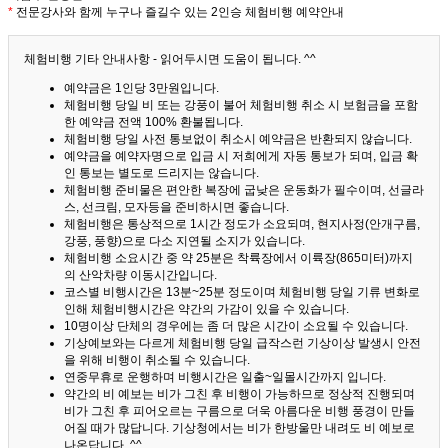
*
전문강사와 함께 누구나 즐길수 있는 2인승 체험비행 예약안내
체험비행 기타 안내사항 - 읽어두시면 도움이 됩니다. ^^
예약금은 1인당 3만원입니다.
체험비행 당일 비 또는 강풍이 불어 체험비행 취소 시 보험금을 포함
한 예약금 전액 100% 환불됩니다.
체험비행 당일 사전 통보없이 취소시 예약금은 반환되지 않습니다.
예약금을 예약자명으로 입금 시 저희에게 자동 통보가 되며, 입금 확
인 통보는 별도로 드리지는 않습니다.
체험비행 준비물은 편안한 복장에 굽낮은 운동화가 필수이며, 선글라
스, 선크림, 모자등을 준비하시면 좋습니다.
체험비행은 통상적으로 1시간 정도가 소요되며, 현지사정(안개구름,
강풍, 풍향)으로 다소 지연될 소지가 있습니다.
체험비행 소요시간 중 약 25분은 착륙장에서 이륙장(865미터)까지
의 산악차량 이동시간입니다.
코스별 비행시간은 13분~25분 정도이며 체험비행 당일 기류 변화로
인해 체험비행시간은 약간의 가감이 있을 수 있습니다.
10명이상 단체의 경우에는 좀 더 많은 시간이 소요될 수 있습니다.
기상예보와는 다르게 체험비행 당일 급작스런 기상이상 발생시 안전
을 위해 비행이 취소될 수 있습니다.
연중무휴로 운행하며 비행시간은 일출~일몰시간까지 입니다.
약간의 비 예보는 비가 그친 후 비행이 가능하므로 정상적 진행되며
비가 그친 후 피어오르는 구름으로 더욱 아름다운 비행 풍경이 만들
어질 때가 많답니다.
기상청에서는 비가 한방울만 내려도 비 예보로
나온답니다. ^^