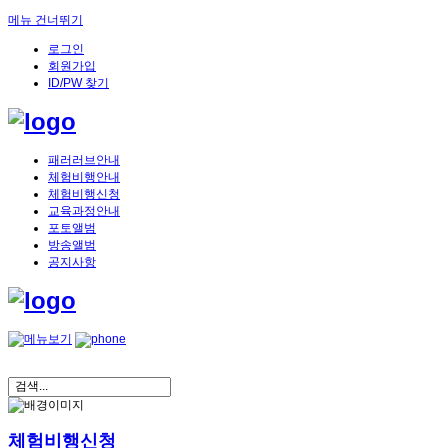
메뉴 건너뛰기
로그인
회원가입
ID/PW 찾기
패러러브안내
체험비행안내
체험비행신청
교육과정안내
포토앨범
방송앨범
공지사항
체험비행신청