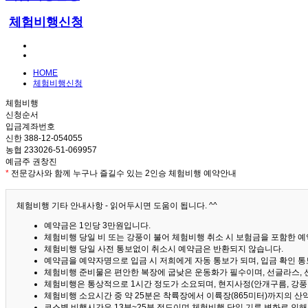
체험비행신청
HOME
체험비행신청
체험비행
신청순서
입금계좌번호
신한 388-12-054055
농협 233026-51-069957
예금주 권창진
*
전문강사와 함께 누구나 즐길수 있는 2인승 체험비행 예약안내
체험비행 기타 안내사항 - 읽어두시면 도움이 됩니다. ^^
예약금은 1인당 3만원입니다.
체험비행 당일 비 또는 강풍이 불어 체험비행 취소 시 보험금을 포함한 예약
체험비행 당일 사전 통보없이 취소시 예약금은 반환되지 않습니다.
예약금을 예약자명으로 입금 시 저희에게 자동 통보가 되며, 입금 확인 
체험비행 준비물은 편안한 복장에 굽낮은 운동화가 필수이며, 선글라스, 
체험비행은 통상적으로 1시간 정도가 소요되며, 현지사정(안개구름, 강풍,
체험비행 소요시간 중 약 25분은 착륙장에서 이륙장(865미터)까지의 
코스별 비행시간은 13분~25분 정도이며 체험비행 당일 기류 변화로 인