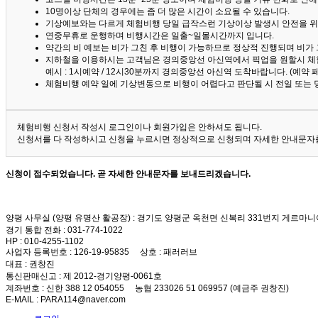
10명이상 단체의 경우에는 좀 더 많은 시간이 소요될 수 있습니다.
기상예보와는 다르게 체험비행 당일 급작스런 기상이상 발생시 안전을 위
연중무휴로 운행하며 비행시간은 일출~일몰시간까지 입니다.
약간의 비 예보는 비가 그친 후 비행이 가능하므로 정상적 진행되며 비가
지하철을 이용하시는 고객님은 경의중앙선 아신역에서 픽업을 원할시 체
예시 : 1시예약 / 12시30분까지 경의중앙선 아신역 도착바랍니다. (예약
체험비행 예약 일에 기상변동으로 비행이 어렵다고 판단될 시 전일 또는 
체험비행 신청서 작성시 로그인이나 회원가입은 안하셔도 됩니다.
신청서를 다 작성하시고 신청을 누르시면 정상적으로 신청되며 자세한 안내문자를
신청이 접수되었습니다. 곧 자세한 안내문자를 보내드리겠습니다.
양평 사무실 (양평 유명산 활공장)
: 경기도 양평군 옥천면 신복리 331번지 게르마니
경기 통합 전화
: 031-774-1022
HP
: 010-4255-1102
사업자 등록번호
: 126-19-95835
상호
: 패러러브
대표
: 권창진
통신판매신고
: 제 2012-경기양평-0061호
계좌번호
: 신한 388 12 054055 농협 233026 51 069957 (예금주 권창진)
E-MAIL
: PARA114@naver.com