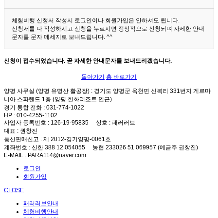
체험비행 신청서 작성시 로그인이나 회원가입은 안하셔도 됩니다.
신청서를 다 작성하시고 신청을 누르시면 정상적으로 신청되며 자세한 안내
문자를 문자 메세지로 보내드립니다. ^^
신청이 접수되었습니다. 곧 자세한 안내문자를 보내드리겠습니다.
돌아가기
홈 바로가기
양평 사무실 (양평 유명산 활공장)
: 경기도 양평군 옥천면 신복리 331번지 게르마
니아 스파랜드 1층 (양평 한화리조트 인근)
경기 통합 전화
: 031-774-1022
HP
: 010-4255-1102
사업자 등록번호
: 126-19-95835
상호
: 패러러브
대표
: 권창진
통신판매신고
: 제 2012-경기양평-0061호
계좌번호
: 신한 388 12 054055 농협 233026 51 069957 (예금주 권창진)
E-MAIL
: PARA114@naver.com
로그인
회원가입
CLOSE
패러러브안내
체험비행안내