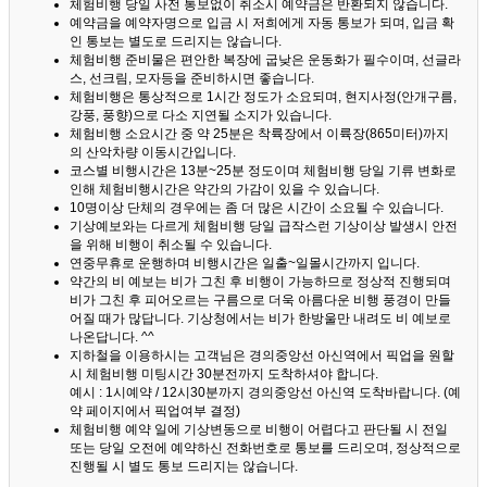
체험비행 당일 사전 통보없이 취소시 예약금은 반환되지 않습니다.
예약금을 예약자명으로 입금 시 저희에게 자동 통보가 되며, 입금 확
인 통보는 별도로 드리지는 않습니다.
체험비행 준비물은 편안한 복장에 굽낮은 운동화가 필수이며, 선글라
스, 선크림, 모자등을 준비하시면 좋습니다.
체험비행은 통상적으로 1시간 정도가 소요되며, 현지사정(안개구름,
강풍, 풍향)으로 다소 지연될 소지가 있습니다.
체험비행 소요시간 중 약 25분은 착륙장에서 이륙장(865미터)까지
의 산악차량 이동시간입니다.
코스별 비행시간은 13분~25분 정도이며 체험비행 당일 기류 변화로
인해 체험비행시간은 약간의 가감이 있을 수 있습니다.
10명이상 단체의 경우에는 좀 더 많은 시간이 소요될 수 있습니다.
기상예보와는 다르게 체험비행 당일 급작스런 기상이상 발생시 안전
을 위해 비행이 취소될 수 있습니다.
연중무휴로 운행하며 비행시간은 일출~일몰시간까지 입니다.
약간의 비 예보는 비가 그친 후 비행이 가능하므로 정상적 진행되며
비가 그친 후 피어오르는 구름으로 더욱 아름다운 비행 풍경이 만들
어질 때가 많답니다.
기상청에서는 비가 한방울만 내려도 비 예보로
나온답니다. ^^
지하철을 이용하시는 고객님은 경의중앙선 아신역에서 픽업을 원할
시 체험비행 미팅시간 30분전까지 도착하셔야 합니다.
예시 : 1시예약 / 12시30분까지 경의중앙선 아신역 도착바랍니다. (예
약 페이지에서 픽업여부 결정)
체험비행 예약 일에 기상변동으로 비행이 어렵다고 판단될 시 전일
또는 당일 오전에 예약하신 전화번호로 통보를 드리오며, 정상적으로
진행될 시 별도 통보 드리지는 않습니다.