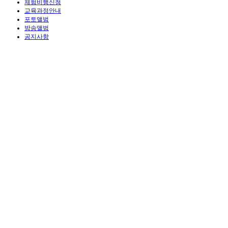
체험비행신청
교육과정안내
포토앨범
방송앨범
공지사항