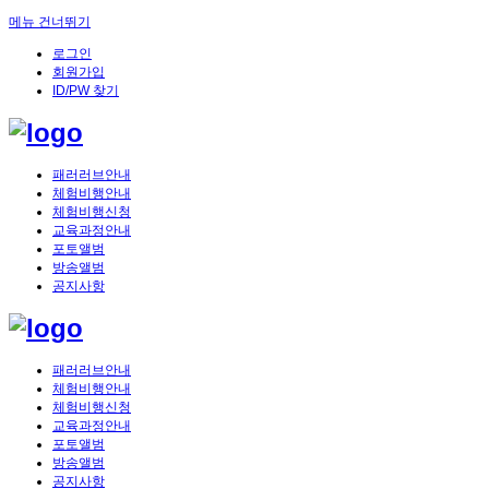
메뉴 건너뛰기
로그인
회원가입
ID/PW 찾기
패러러브안내
체험비행안내
체험비행신청
교육과정안내
포토앨범
방송앨범
공지사항
패러러브안내
체험비행안내
체험비행신청
교육과정안내
포토앨범
방송앨범
공지사항