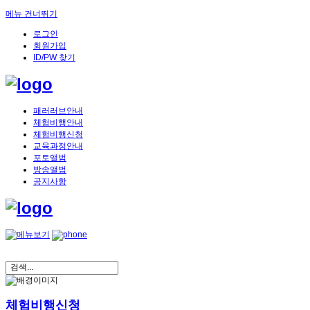
메뉴 건너뛰기
로그인
회원가입
ID/PW 찾기
패러러브안내
체험비행안내
체험비행신청
교육과정안내
포토앨범
방송앨범
공지사항
체험비행신청