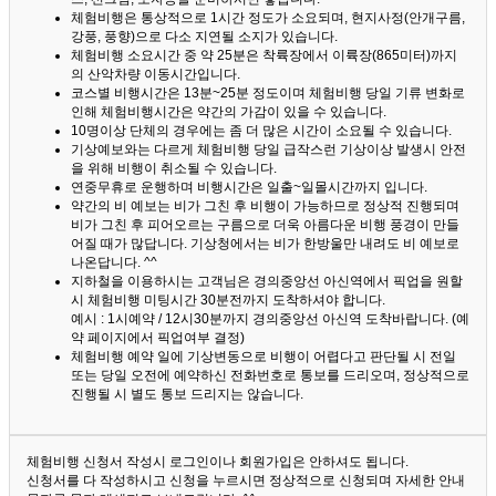
체험비행은 통상적으로 1시간 정도가 소요되며, 현지사정(안개구름,
강풍, 풍향)으로 다소 지연될 소지가 있습니다.
체험비행 소요시간 중 약 25분은 착륙장에서 이륙장(865미터)까지
의 산악차량 이동시간입니다.
코스별 비행시간은 13분~25분 정도이며 체험비행 당일 기류 변화로
인해 체험비행시간은 약간의 가감이 있을 수 있습니다.
10명이상 단체의 경우에는 좀 더 많은 시간이 소요될 수 있습니다.
기상예보와는 다르게 체험비행 당일 급작스런 기상이상 발생시 안전
을 위해 비행이 취소될 수 있습니다.
연중무휴로 운행하며 비행시간은 일출~일몰시간까지 입니다.
약간의 비 예보는 비가 그친 후 비행이 가능하므로 정상적 진행되며
비가 그친 후 피어오르는 구름으로 더욱 아름다운 비행 풍경이 만들
어질 때가 많답니다.
기상청에서는 비가 한방울만 내려도 비 예보로
나온답니다. ^^
지하철을 이용하시는 고객님은 경의중앙선 아신역에서 픽업을 원할
시 체험비행 미팅시간 30분전까지 도착하셔야 합니다.
예시 : 1시예약 / 12시30분까지 경의중앙선 아신역 도착바랍니다. (예
약 페이지에서 픽업여부 결정)
체험비행 예약 일에 기상변동으로 비행이 어렵다고 판단될 시 전일
또는 당일 오전에 예약하신 전화번호로 통보를 드리오며, 정상적으로
진행될 시 별도 통보 드리지는 않습니다.
체험비행 신청서 작성시 로그인이나 회원가입은 안하셔도 됩니다.
신청서를 다 작성하시고 신청을 누르시면 정상적으로 신청되며 자세한 안내