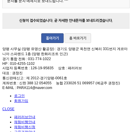
문자를 문자 메세지로 보내드립니다. ^^
신청이 접수되었습니다. 곧 자세한 안내문자를 보내드리겠습니다.
돌아가기
홈 바로가기
양평 사무실 (양평 유명산 활공장)
: 경기도 양평군 옥천면 신복리 331번지 게르마
니아 스파랜드 1층 (양평 한화리조트 인근)
경기 통합 전화
: 031-774-1022
HP
: 010-4255-1102
사업자 등록번호
: 126-19-95835
상호
: 패러러브
대표
: 권창진
통신판매신고
: 제 2012-경기양평-0061호
계좌번호
: 신한 388 12 054055 농협 233026 51 069957 (예금주 권창진)
E-MAIL
: PARA114@naver.com
로그인
회원가입
CLOSE
패러러브안내
체험비행안내
체험비행신청
교육과정안내