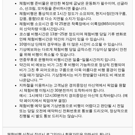
체험비행 준비물은 편안한 복장에 굽낮은 운동화가 필수이며, 선글라
스, 선크림, 모자등을 준비하시면 좋습니다.
체험비행은 통상적으로 1시간 정도가 소요되며, 현지사정(안개구름,
강풍, 풍향)으로 다소 지연될 소지가 있습니다.
체험비행 소요시간 중 약 25분은 착륙장에서 이륙장(865미터)까지
의 산악차량 이동시간입니다.
코스별 비행시간은 13분~25분 정도이며 체험비행 당일 기류 변화로
인해 체험비행시간은 약간의 가감이 있을 수 있습니다.
10명이상 단체의 경우에는 좀 더 많은 시간이 소요될 수 있습니다.
기상예보와는 다르게 체험비행 당일 급작스런 기상이상 발생시 안전
을 위해 비행이 취소될 수 있습니다.
연중무휴로 운행하며 비행시간은 일출~일몰시간까지 입니다.
약간의 비 예보는 비가 그친 후 비행이 가능하므로 정상적 진행되며
비가 그친 후 피어오르는 구름으로 더욱 아름다운 비행 풍경이 만들
어질 때가 많답니다.
기상청에서는 비가 한방울만 내려도 비 예보로
나온답니다. ^^
지하철을 이용하시는 고객님은 경의중앙선 아신역에서 픽업을 원할
시 체험비행 미팅시간 30분전까지 도착하셔야 합니다.
예시 : 1시예약 / 12시30분까지 경의중앙선 아신역 도착바랍니다. (예
약 페이지에서 픽업여부 결정)
체험비행 예약 일에 기상변동으로 비행이 어렵다고 판단될 시 전일
또는 당일 오전에 예약하신 전화번호로 통보를 드리오며, 정상적으로
진행될 시 별도 통보 드리지는 않습니다.
체험비행 신청서 작성시 로그인이나 회원가입은 안하셔도 됩니다.