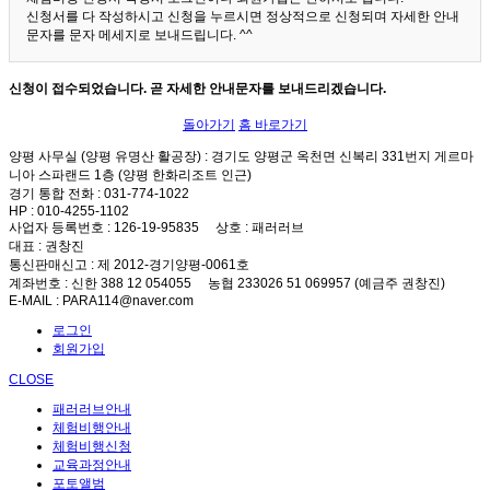
신청서를 다 작성하시고 신청을 누르시면 정상적으로 신청되며 자세한 안내
문자를 문자 메세지로 보내드립니다. ^^
신청이 접수되었습니다. 곧 자세한 안내문자를 보내드리겠습니다.
돌아가기
홈 바로가기
양평 사무실 (양평 유명산 활공장)
: 경기도 양평군 옥천면 신복리 331번지 게르마
니아 스파랜드 1층 (양평 한화리조트 인근)
경기 통합 전화
: 031-774-1022
HP
: 010-4255-1102
사업자 등록번호
: 126-19-95835
상호
: 패러러브
대표
: 권창진
통신판매신고
: 제 2012-경기양평-0061호
계좌번호
: 신한 388 12 054055 농협 233026 51 069957 (예금주 권창진)
E-MAIL
: PARA114@naver.com
로그인
회원가입
CLOSE
패러러브안내
체험비행안내
체험비행신청
교육과정안내
포토앨범