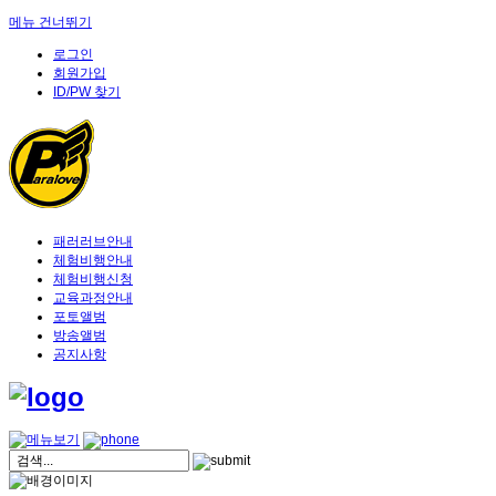
메뉴 건너뛰기
로그인
회원가입
ID/PW 찾기
패러러브안내
체험비행안내
체험비행신청
교육과정안내
포토앨범
방송앨범
공지사항