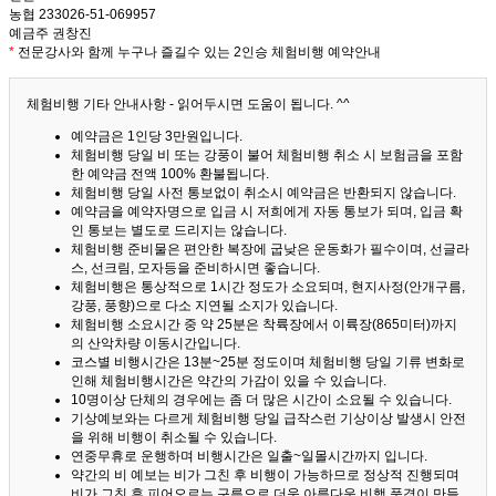
농협 233026-51-069957
예금주 권창진
*
전문강사와 함께 누구나 즐길수 있는 2인승 체험비행 예약안내
체험비행 기타 안내사항 - 읽어두시면 도움이 됩니다. ^^
예약금은 1인당 3만원입니다.
체험비행 당일 비 또는 강풍이 불어 체험비행 취소 시 보험금을 포함
한 예약금 전액 100% 환불됩니다.
체험비행 당일 사전 통보없이 취소시 예약금은 반환되지 않습니다.
예약금을 예약자명으로 입금 시 저희에게 자동 통보가 되며, 입금 확
인 통보는 별도로 드리지는 않습니다.
체험비행 준비물은 편안한 복장에 굽낮은 운동화가 필수이며, 선글라
스, 선크림, 모자등을 준비하시면 좋습니다.
체험비행은 통상적으로 1시간 정도가 소요되며, 현지사정(안개구름,
강풍, 풍향)으로 다소 지연될 소지가 있습니다.
체험비행 소요시간 중 약 25분은 착륙장에서 이륙장(865미터)까지
의 산악차량 이동시간입니다.
코스별 비행시간은 13분~25분 정도이며 체험비행 당일 기류 변화로
인해 체험비행시간은 약간의 가감이 있을 수 있습니다.
10명이상 단체의 경우에는 좀 더 많은 시간이 소요될 수 있습니다.
기상예보와는 다르게 체험비행 당일 급작스런 기상이상 발생시 안전
을 위해 비행이 취소될 수 있습니다.
연중무휴로 운행하며 비행시간은 일출~일몰시간까지 입니다.
약간의 비 예보는 비가 그친 후 비행이 가능하므로 정상적 진행되며
비가 그친 후 피어오르는 구름으로 더욱 아름다운 비행 풍경이 만들