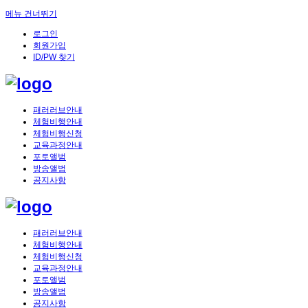
메뉴 건너뛰기
로그인
회원가입
ID/PW 찾기
패러러브안내
체험비행안내
체험비행신청
교육과정안내
포토앨범
방송앨범
공지사항
패러러브안내
체험비행안내
체험비행신청
교육과정안내
포토앨범
방송앨범
공지사항