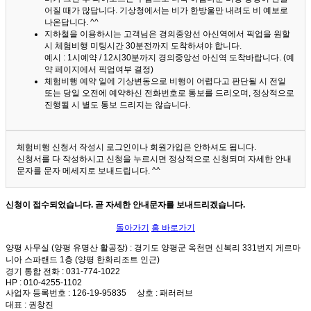
어질 때가 많답니다.
기상청에서는 비가 한방울만 내려도 비 예보로
나온답니다. ^^
지하철을 이용하시는 고객님은 경의중앙선 아신역에서 픽업을 원할
시 체험비행 미팅시간 30분전까지 도착하셔야 합니다.
예시 : 1시예약 / 12시30분까지 경의중앙선 아신역 도착바랍니다. (예
약 페이지에서 픽업여부 결정)
체험비행 예약 일에 기상변동으로 비행이 어렵다고 판단될 시 전일
또는 당일 오전에 예약하신 전화번호로 통보를 드리오며, 정상적으로
진행될 시 별도 통보 드리지는 않습니다.
체험비행 신청서 작성시 로그인이나 회원가입은 안하셔도 됩니다.
신청서를 다 작성하시고 신청을 누르시면 정상적으로 신청되며 자세한 안내
문자를 문자 메세지로 보내드립니다. ^^
신청이 접수되었습니다. 곧 자세한 안내문자를 보내드리겠습니다.
돌아가기
홈 바로가기
양평 사무실 (양평 유명산 활공장)
: 경기도 양평군 옥천면 신복리 331번지 게르마
니아 스파랜드 1층 (양평 한화리조트 인근)
경기 통합 전화
: 031-774-1022
HP
: 010-4255-1102
사업자 등록번호
: 126-19-95835
상호
: 패러러브
대표
: 권창진