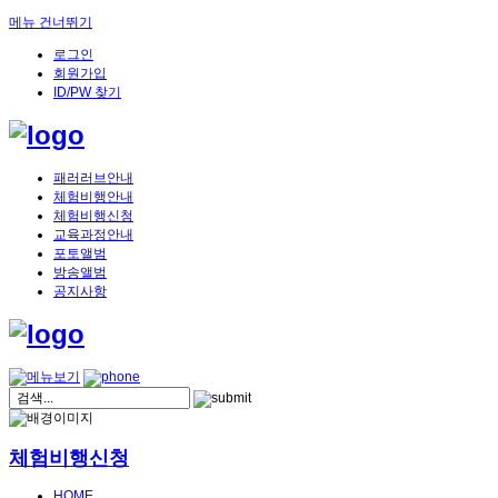
메뉴 건너뛰기
로그인
회원가입
ID/PW 찾기
패러러브안내
체험비행안내
체험비행신청
교육과정안내
포토앨범
방송앨범
공지사항
체험비행신청
HOME