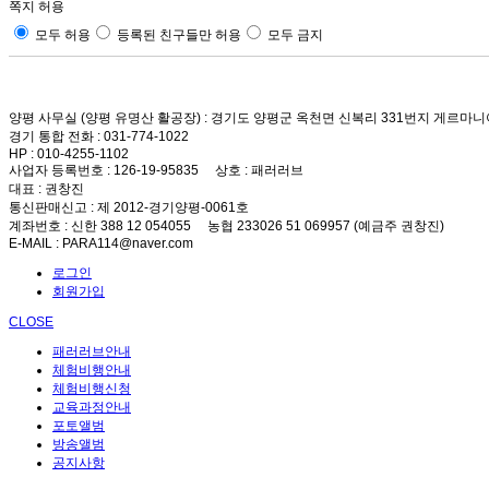
쪽지 허용
모두 허용
등록된 친구들만 허용
모두 금지
양평 사무실 (양평 유명산 활공장)
: 경기도 양평군 옥천면 신복리 331번지 게르마니
경기 통합 전화
: 031-774-1022
HP
: 010-4255-1102
사업자 등록번호
: 126-19-95835
상호
: 패러러브
대표
: 권창진
통신판매신고
: 제 2012-경기양평-0061호
계좌번호
: 신한 388 12 054055 농협 233026 51 069957 (예금주 권창진)
E-MAIL
: PARA114@naver.com
로그인
회원가입
CLOSE
패러러브안내
체험비행안내
체험비행신청
교육과정안내
포토앨범
방송앨범
공지사항